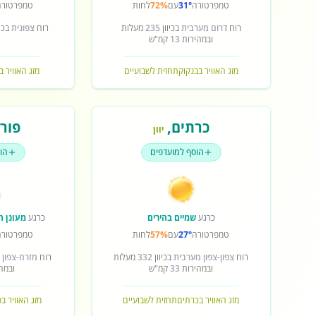
טמפרטורה
31°
עם
72%
לחות
טמפרטורה
רוח
דרום מערבית
בכיוון
235
מעלות
רוח
צפונית
בכיו
ובמהירות
13
קמ"ש
מזג האוויר בבנקוק
תחזית לשבועיים
מזג האוויר ב
כרתים
,
פורט
יוון
הוסף למועדפים
הו
כרגע
שמיים בהירים
כרגע
מעונן ח
טמפרטורה
27°
עם
57%
לחות
טמפרטורה
רוח
צפון-צפון מערבית
בכיוון
332
מעלות
רוח
מזרח-צפון 
ובמהירות
33
קמ"ש
ובמה
מזג האוויר בכרתים
תחזית לשבועיים
מזג האוויר ב