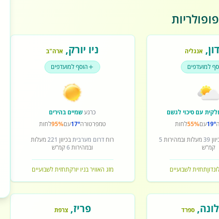
ופולריות
ון
,
ניו יורק
,
אנגליה
ארה"ב
סף למועדפים
הוסף למועדפים
לקית עם סיכוי לגשם
כרגע
שמיים בהירים
19°
עם
55%
לחות
טמפרטורה
17°
עם
95%
לחות
וון
39
מעלות ובמהירות
5
רוח
דרום מערבית
בכיוון
221
מעלות
קמ"ש
ובמהירות
6
קמ"ש
ונדון
תחזית לשבועיים
מזג האוויר בניו יורק
תחזית לשבועיים
ונה
,
פריז
,
ספרד
צרפת