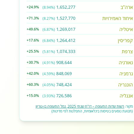
ארה"ב
1,652,277
+24.9%
(8.94%)
איחוד האמירויות
1,527,770
+71.3%
(8.27%)
איטליה
1,269,017
+49.6%
(6.87%)
קפריסין
1,264,412
+17.6%
(6.84%)
צרפת
1,074,333
+25.5%
(5.81%)
גאורגיה
908,644
+30.7%
(4.91%)
גרמניה
848,069
+42.0%
(4.59%)
הונגריה
748,424
+60.3%
(4.05%)
אנגליה
726,586
+15.0%
(3.93%)
מקור:
רשות שדות התעופה – דו"ח שנתי 2025, נמל התעופה בן-גוריון
(תנועת נוסעים בטיסות בינלאומיות, התפלגות לפי מדינות)