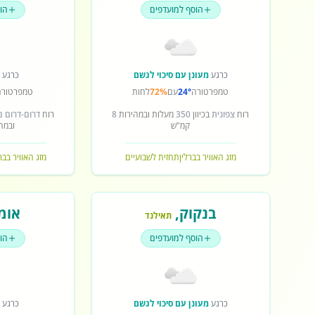
הוסף למועדפים
הו
כרגע
מעונן עם סיכוי לגשם
כרגע
ש
טמפרטורה
24°
עם
72%
לחות
טמפרטורה
רוח
צפונית
בכיוון
350
מעלות ובמהירות
8
רוח
דרום-דרום 
קמ"ש
ובמה
מזג האוויר בברלין
תחזית לשבועיים
מזג האוויר בב
בנקוק
,
אומ
תאילנד
הוסף למועדפים
הו
כרגע
מעונן עם סיכוי לגשם
כרגע
ש