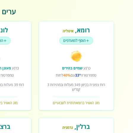
ערים פ
רומא
,
לונד
איטליה
הוסף למועדפים
הו
כרגע
שמיים בהירים
כרגע
מעונן ח
טמפרטורה
33°
עם
40%
לחות
טמפרטורה
רוח
צפונית
בכיוון
349
מעלות ובמהירות
3
רוח
39 מעלות
בכי
קמ"ש
מזג האוויר ברומא
תחזית לשבועיים
מזג האוויר בל
ברלין
,
ברצל
גרמניה