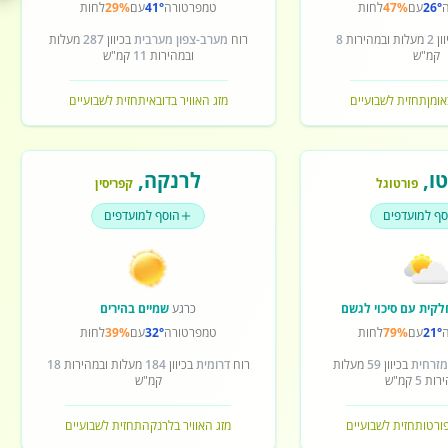
26°
עם
47%
לחות
טמפרטורה
41°
עם
29%
לחות
ון
2
מעלות ובמהירות
8
רוח
מערב-צפון מערבית
בכיוון
287
מעלות
קמ"ש
ובמהירות
11
קמ"ש
אומן
תחזית לשבועיים
מזג האוויר בדובאי
תחזית לשבועיים
ו
,
לרנקה
,
פורטוגל
קפריסין
סף למועדפים
הוסף למועדפים
לקית עם סיכוי לגשם
כרגע
שמיים בהירים
21°
עם
79%
לחות
טמפרטורה
32°
עם
39%
לחות
מזרחית
בכיוון
59
מעלות
רוח
דרומית
בכיוון
184
מעלות ובמהירות
18
ירות
5
קמ"ש
קמ"ש
פורטו
תחזית לשבועיים
מזג האוויר בלרנקה
תחזית לשבועיים