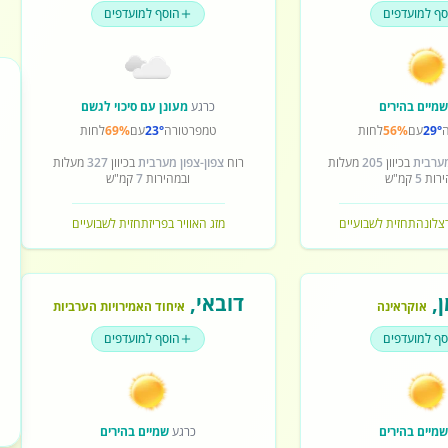
סף למועדפים
הוסף למועדפים
מיים בהירים
כרגע
מעונן עם סיכוי לגשם
29°
עם
56%
לחות
טמפרטורה
23°
עם
69%
לחות
מערבית
בכיוון
205
מעלות
רוח
צפון-צפון מערבית
בכיוון
327
מעלות
ירות
5
קמ"ש
ובמהירות
7
קמ"ש
רצלונה
תחזית לשבועיים
מזג האוויר בפריז
תחזית לשבועיים
ן
,
דובאי
,
אוקראינה
איחוד האמירויות הערביות
סף למועדפים
הוסף למועדפים
מיים בהירים
כרגע
שמיים בהירים