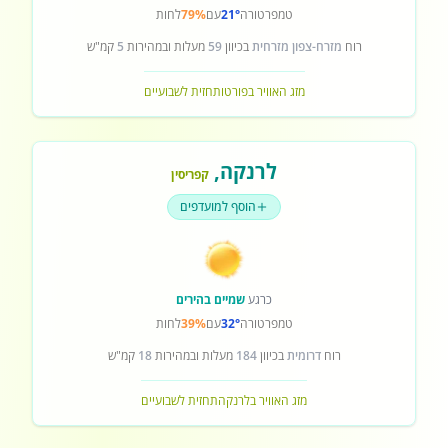
טמפרטורה
21°
עם
79%
לחות
רוח
מזרח-צפון מזרחית
בכיוון
59
מעלות ובמהירות
5
קמ"ש
מזג האוויר בפורטו
תחזית לשבועיים
לרנקה
,
קפריסין
הוסף למועדפים
כרגע
שמיים בהירים
טמפרטורה
32°
עם
39%
לחות
רוח
דרומית
בכיוון
184
מעלות ובמהירות
18
קמ"ש
מזג האוויר בלרנקה
תחזית לשבועיים