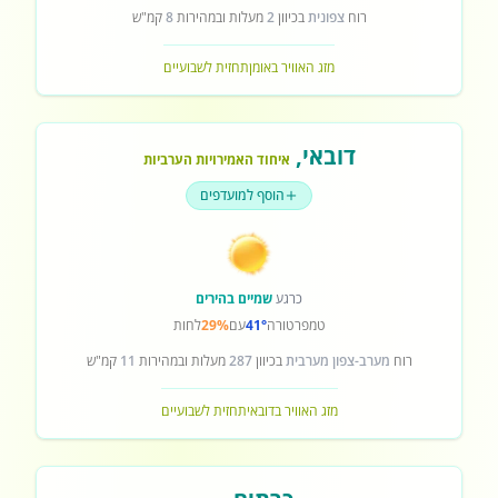
רוח
צפונית
בכיוון
2
מעלות ובמהירות
8
קמ"ש
מזג האוויר באומן
תחזית לשבועיים
דובאי
,
איחוד האמירויות הערביות
הוסף למועדפים
כרגע
שמיים בהירים
טמפרטורה
41°
עם
29%
לחות
רוח
מערב-צפון מערבית
בכיוון
287
מעלות ובמהירות
11
קמ"ש
מזג האוויר בדובאי
תחזית לשבועיים