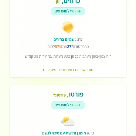
כרתים
,
יוון
הוסף למועדפים
כרגע
שמיים בהירים
טמפרטורה
27°
עם
57%
לחות
רוח
צפון-צפון מערבית
בכיוון
332
מעלות ובמהירות
33
קמ"ש
מזג האוויר בכרתים
תחזית לשבועיים
פורטו
,
פורטוגל
הוסף למועדפים
כרגע
מעונן חלקית עם סיכוי לגשם