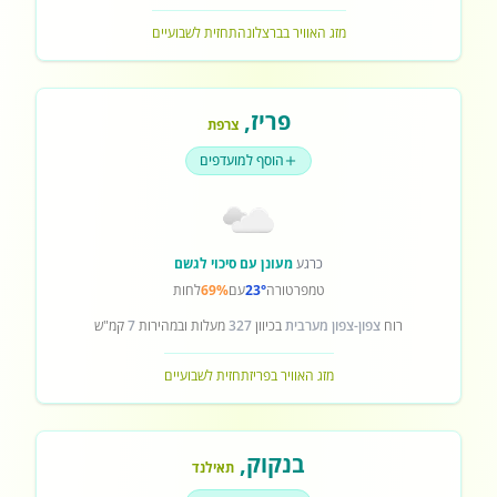
מזג האוויר בברצלונה
תחזית לשבועיים
פריז
,
צרפת
הוסף למועדפים
כרגע
מעונן עם סיכוי לגשם
טמפרטורה
23°
עם
69%
לחות
רוח
צפון-צפון מערבית
בכיוון
327
מעלות ובמהירות
7
קמ"ש
מזג האוויר בפריז
תחזית לשבועיים
בנקוק
,
תאילנד