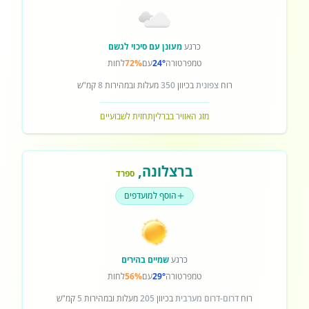
כרגע
מעונן עם סיכוי לגשם
טמפרטורה
24°
עם
72%
לחות
רוח
צפונית
בכיוון
350
מעלות ובמהירות
8
קמ"ש
מזג האוויר בברלין
תחזית לשבועיים
ברצלונה
,
ספרד
הוסף למועדפים
כרגע
שמיים בהירים
טמפרטורה
29°
עם
56%
לחות
רוח
דרום-דרום מערבית
בכיוון
205
מעלות ובמהירות
5
קמ"ש