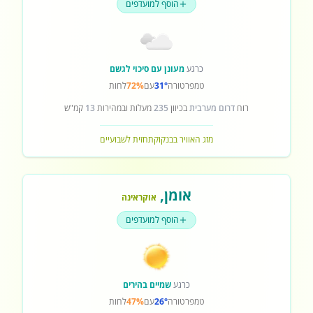
הוסף למועדפים
כרגע
מעונן עם סיכוי לגשם
טמפרטורה
31°
עם
72%
לחות
רוח
דרום מערבית
בכיוון
235
מעלות ובמהירות
13
קמ"ש
מזג האוויר בבנקוק
תחזית לשבועיים
אומן
,
אוקראינה
הוסף למועדפים
כרגע
שמיים בהירים
טמפרטורה
26°
עם
47%
לחות