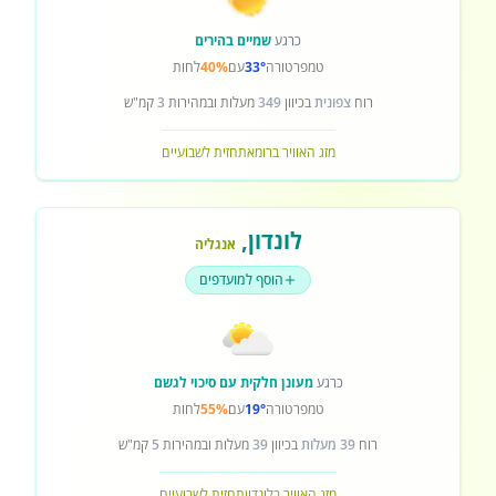
כרגע
שמיים בהירים
טמפרטורה
33°
עם
40%
לחות
רוח
צפונית
בכיוון
349
מעלות ובמהירות
3
קמ"ש
מזג האוויר ברומא
תחזית לשבועיים
לונדון
,
אנגליה
הוסף למועדפים
כרגע
מעונן חלקית עם סיכוי לגשם
טמפרטורה
19°
עם
55%
לחות
רוח
39 מעלות
בכיוון
39
מעלות ובמהירות
5
קמ"ש
מזג האוויר בלונדון
תחזית לשבועיים