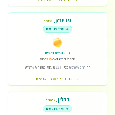
ניו יורק
,
ארה"ב
הוסף למועדפים
כרגע
שמיים בהירים
טמפרטורה
17°
עם
95%
לחות
רוח
דרום מערבית
בכיוון
221
מעלות ובמהירות
6
קמ"ש
מזג האוויר בניו יורק
תחזית לשבועיים
ברלין
,
גרמניה
הוסף למועדפים