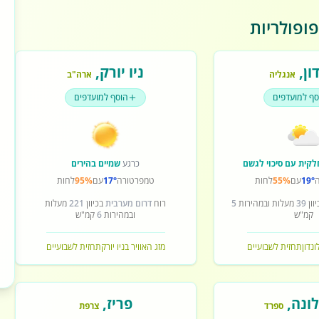
ופולריות
ון
,
ניו יורק
,
אנגליה
ארה"ב
סף למועדפים
הוסף למועדפים
לקית עם סיכוי לגשם
כרגע
שמיים בהירים
19°
עם
55%
לחות
טמפרטורה
17°
עם
95%
לחות
וון
39
מעלות ובמהירות
5
רוח
דרום מערבית
בכיוון
221
מעלות
קמ"ש
ובמהירות
6
קמ"ש
ונדון
תחזית לשבועיים
מזג האוויר בניו יורק
תחזית לשבועיים
ונה
,
פריז
,
ספרד
צרפת