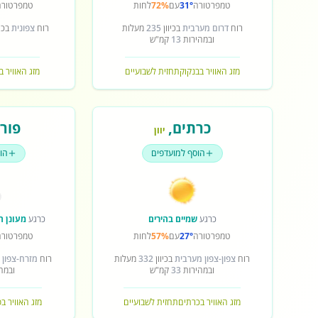
טמפרטורה
31°
עם
72%
לחות
טמפרטורה
רוח
דרום מערבית
בכיוון
235
מעלות
רוח
צפונית
בכיו
ובמהירות
13
קמ"ש
מזג האוויר בבנקוק
תחזית לשבועיים
מזג האוויר ב
כרתים
,
פורט
יוון
הוסף למועדפים
הו
כרגע
שמיים בהירים
כרגע
מעונן ח
טמפרטורה
27°
עם
57%
לחות
טמפרטורה
רוח
צפון-צפון מערבית
בכיוון
332
מעלות
רוח
מזרח-צפון 
ובמהירות
33
קמ"ש
ובמה
מזג האוויר בכרתים
תחזית לשבועיים
מזג האוויר ב