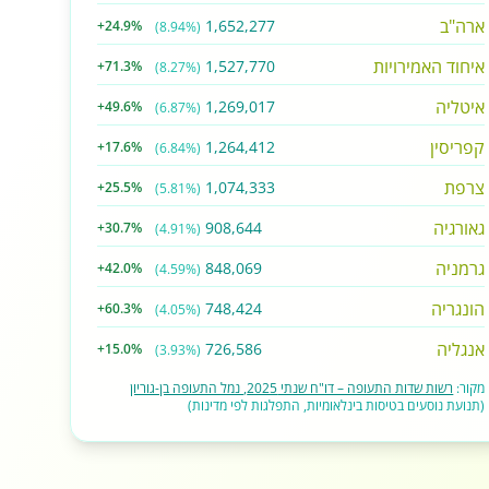
ארה"ב
1,652,277
+24.9%
(8.94%)
איחוד האמירויות
1,527,770
+71.3%
(8.27%)
איטליה
1,269,017
+49.6%
(6.87%)
קפריסין
1,264,412
+17.6%
(6.84%)
צרפת
1,074,333
+25.5%
(5.81%)
גאורגיה
908,644
+30.7%
(4.91%)
גרמניה
848,069
+42.0%
(4.59%)
הונגריה
748,424
+60.3%
(4.05%)
אנגליה
726,586
+15.0%
(3.93%)
מקור:
רשות שדות התעופה – דו"ח שנתי 2025, נמל התעופה בן-גוריון
(תנועת נוסעים בטיסות בינלאומיות, התפלגות לפי מדינות)