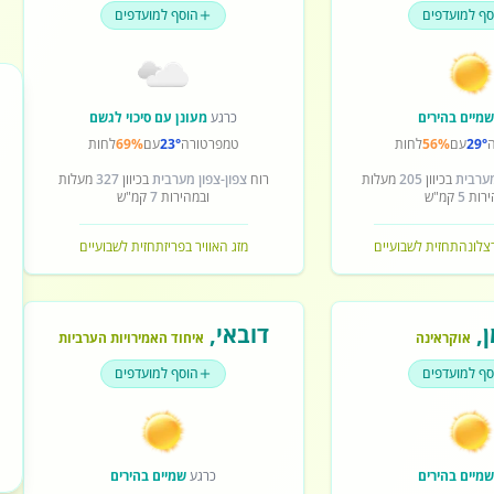
סף למועדפים
הוסף למועדפים
מיים בהירים
כרגע
מעונן עם סיכוי לגשם
29°
עם
56%
לחות
טמפרטורה
23°
עם
69%
לחות
מערבית
בכיוון
205
מעלות
רוח
צפון-צפון מערבית
בכיוון
327
מעלות
ירות
5
קמ"ש
ובמהירות
7
קמ"ש
רצלונה
תחזית לשבועיים
מזג האוויר בפריז
תחזית לשבועיים
ן
,
דובאי
,
אוקראינה
איחוד האמירויות הערביות
סף למועדפים
הוסף למועדפים
מיים בהירים
כרגע
שמיים בהירים