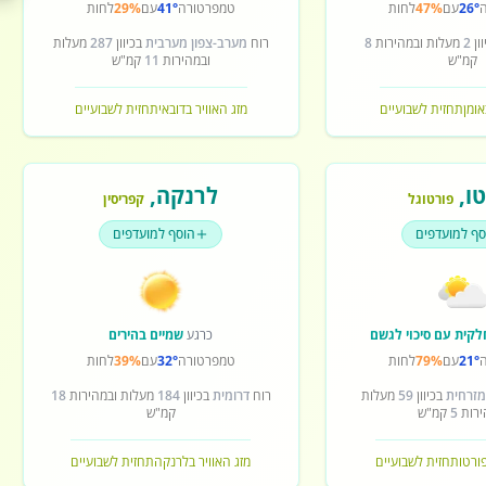
26°
עם
47%
לחות
טמפרטורה
41°
עם
29%
לחות
ון
2
מעלות ובמהירות
8
רוח
מערב-צפון מערבית
בכיוון
287
מעלות
קמ"ש
ובמהירות
11
קמ"ש
אומן
תחזית לשבועיים
מזג האוויר בדובאי
תחזית לשבועיים
ו
,
לרנקה
,
פורטוגל
קפריסין
סף למועדפים
הוסף למועדפים
לקית עם סיכוי לגשם
כרגע
שמיים בהירים
21°
עם
79%
לחות
טמפרטורה
32°
עם
39%
לחות
מזרחית
בכיוון
59
מעלות
רוח
דרומית
בכיוון
184
מעלות ובמהירות
18
ירות
5
קמ"ש
קמ"ש
פורטו
תחזית לשבועיים
מזג האוויר בלרנקה
תחזית לשבועיים