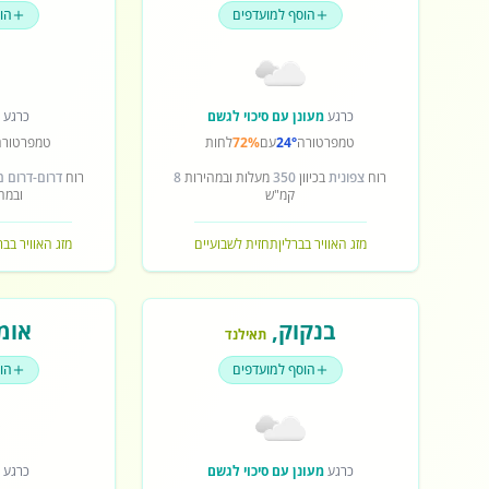
הוסף למועדפים
הו
כרגע
מעונן עם סיכוי לגשם
כרגע
ש
טמפרטורה
24°
עם
72%
לחות
טמפרטורה
רוח
צפונית
בכיוון
350
מעלות ובמהירות
8
רוח
דרום-דרום 
קמ"ש
ובמה
מזג האוויר בברלין
תחזית לשבועיים
מזג האוויר בב
בנקוק
,
אומ
תאילנד
הוסף למועדפים
הו
כרגע
מעונן עם סיכוי לגשם
כרגע
ש