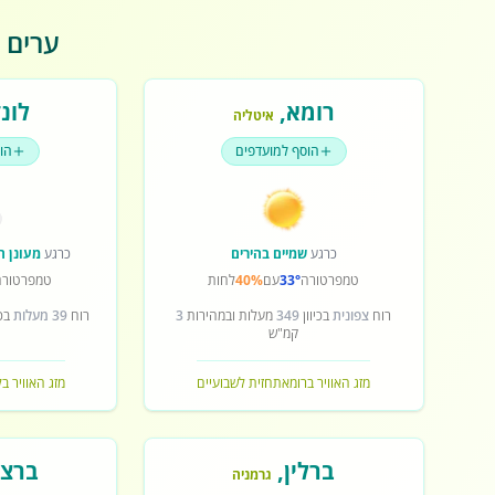
ערים פ
רומא
,
לונד
איטליה
הוסף למועדפים
הו
כרגע
שמיים בהירים
כרגע
מעונן ח
טמפרטורה
33°
עם
40%
לחות
טמפרטורה
רוח
צפונית
בכיוון
349
מעלות ובמהירות
3
רוח
39 מעלות
בכי
קמ"ש
מזג האוויר ברומא
תחזית לשבועיים
מזג האוויר בל
ברלין
,
ברצל
גרמניה