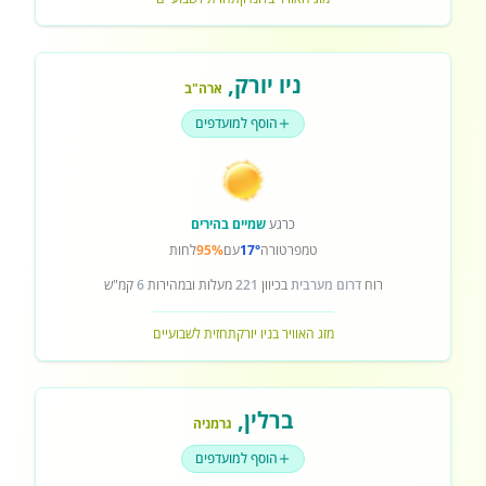
ניו יורק
,
ארה"ב
הוסף למועדפים
כרגע
שמיים בהירים
טמפרטורה
17°
עם
95%
לחות
רוח
דרום מערבית
בכיוון
221
מעלות ובמהירות
6
קמ"ש
מזג האוויר בניו יורק
תחזית לשבועיים
ברלין
,
גרמניה
הוסף למועדפים