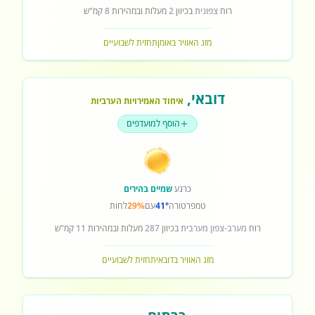
רוח
צפונית
בכיוון
2
מעלות ובמהירות
8
קמ"ש
מזג האוויר באומן
תחזית לשבועיים
דובאי
,
איחוד האמירויות הערביות
הוסף למועדפים
כרגע
שמיים בהירים
טמפרטורה
41°
עם
29%
לחות
רוח
מערב-צפון מערבית
בכיוון
287
מעלות ובמהירות
11
קמ"ש
מזג האוויר בדובאי
תחזית לשבועיים