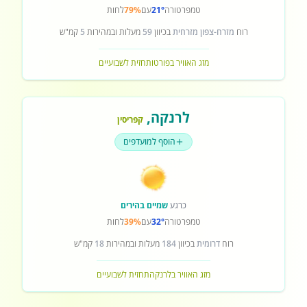
טמפרטורה
21°
עם
79%
לחות
רוח
מזרח-צפון מזרחית
בכיוון
59
מעלות ובמהירות
5
קמ"ש
מזג האוויר בפורטו
תחזית לשבועיים
לרנקה
,
קפריסין
הוסף למועדפים
כרגע
שמיים בהירים
טמפרטורה
32°
עם
39%
לחות
רוח
דרומית
בכיוון
184
מעלות ובמהירות
18
קמ"ש
מזג האוויר בלרנקה
תחזית לשבועיים