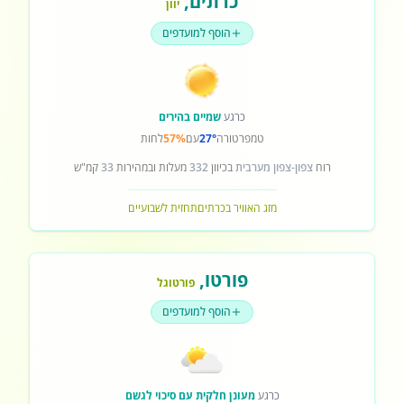
כרתים
,
יוון
הוסף למועדפים
כרגע
שמיים בהירים
טמפרטורה
27°
עם
57%
לחות
רוח
צפון-צפון מערבית
בכיוון
332
מעלות ובמהירות
33
קמ"ש
מזג האוויר בכרתים
תחזית לשבועיים
פורטו
,
פורטוגל
הוסף למועדפים
כרגע
מעונן חלקית עם סיכוי לגשם