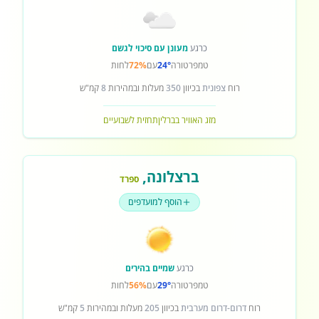
כרגע
מעונן עם סיכוי לגשם
טמפרטורה
24°
עם
72%
לחות
רוח
צפונית
בכיוון
350
מעלות ובמהירות
8
קמ"ש
מזג האוויר בברלין
תחזית לשבועיים
ברצלונה
,
ספרד
הוסף למועדפים
כרגע
שמיים בהירים
טמפרטורה
29°
עם
56%
לחות
רוח
דרום-דרום מערבית
בכיוון
205
מעלות ובמהירות
5
קמ"ש