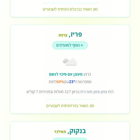
מזג האוויר בברצלונה
תחזית לשבועיים
פריז
,
צרפת
הוסף למועדפים
כרגע
מעונן עם סיכוי לגשם
טמפרטורה
23°
עם
69%
לחות
רוח
צפון-צפון מערבית
בכיוון
327
מעלות ובמהירות
7
קמ"ש
מזג האוויר בפריז
תחזית לשבועיים
בנקוק
,
תאילנד