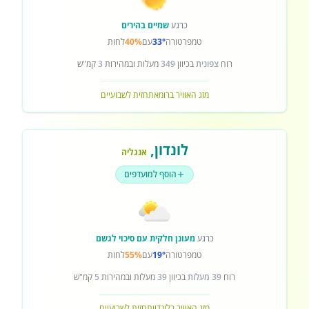
כרגע
שמיים בהירים
טמפרטורה
33°
עם
40%
לחות
רוח
צפונית
בכיוון
349
מעלות ובמהירות
3
קמ"ש
מזג האוויר ברומא
תחזית לשבועיים
לונדון
,
אנגליה
הוסף למועדפים
כרגע
מעונן חלקית עם סיכוי לגשם
טמפרטורה
19°
עם
55%
לחות
רוח
39 מעלות
בכיוון
39
מעלות ובמהירות
5
קמ"ש
מזג האוויר בלונדון
תחזית לשבועיים