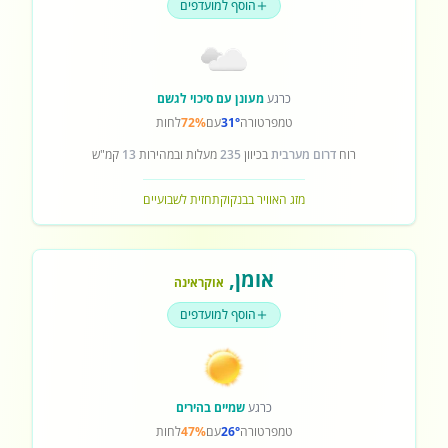
הוסף למועדפים
כרגע
מעונן עם סיכוי לגשם
טמפרטורה
31°
עם
72%
לחות
רוח
דרום מערבית
בכיוון
235
מעלות ובמהירות
13
קמ"ש
מזג האוויר בבנקוק
תחזית לשבועיים
אומן
,
אוקראינה
הוסף למועדפים
כרגע
שמיים בהירים
טמפרטורה
26°
עם
47%
לחות