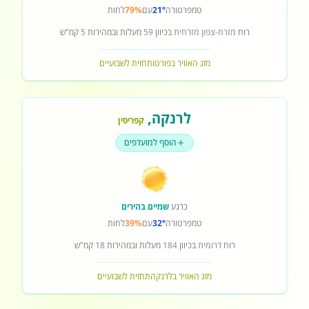
טמפרטורה
21°
עם
79%
לחות
רוח
מזרח-צפון מזרחית
בכיוון
59
מעלות ובמהירות
5
קמ"ש
מזג האוויר בפורטו
תחזית לשבועיים
לרנקה
,
קפריסין
הוסף למועדפים
כרגע
שמיים בהירים
טמפרטורה
32°
עם
39%
לחות
רוח
דרומית
בכיוון
184
מעלות ובמהירות
18
קמ"ש
מזג האוויר בלרנקה
תחזית לשבועיים