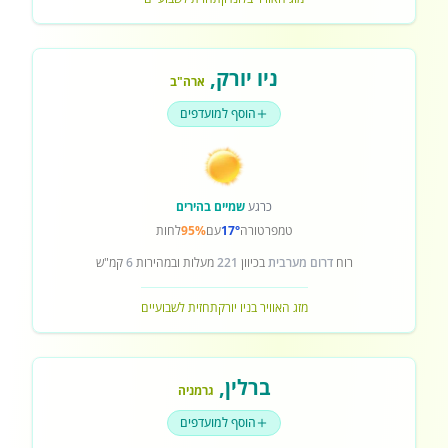
ניו יורק
,
ארה"ב
הוסף למועדפים
כרגע
שמיים בהירים
טמפרטורה
17°
עם
95%
לחות
רוח
דרום מערבית
בכיוון
221
מעלות ובמהירות
6
קמ"ש
מזג האוויר בניו יורק
תחזית לשבועיים
ברלין
,
גרמניה
הוסף למועדפים