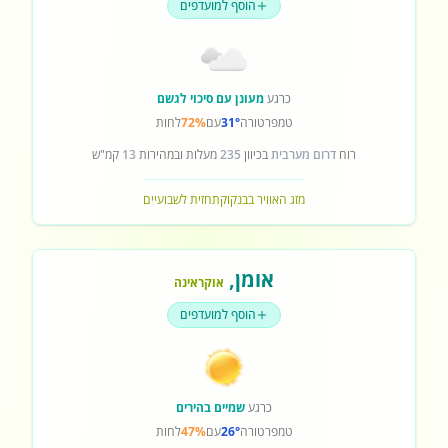
הוסף למועדפים
כרגע
מעונן עם סיכוי לגשם
טמפרטורה
31°
עם
72%
לחות
רוח
דרום מערבית
בכיוון
235
מעלות ובמהירות
13
קמ"ש
מזג האוויר בבנקוק
תחזית לשבועיים
אומן
,
אוקראינה
הוסף למועדפים
כרגע
שמיים בהירים
טמפרטורה
26°
עם
47%
לחות