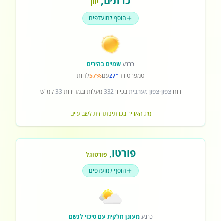
כרתים
,
יוון
הוסף למועדפים
כרגע
שמיים בהירים
טמפרטורה
27°
עם
57%
לחות
רוח
צפון-צפון מערבית
בכיוון
332
מעלות ובמהירות
33
קמ"ש
מזג האוויר בכרתים
תחזית לשבועיים
פורטו
,
פורטוגל
הוסף למועדפים
כרגע
מעונן חלקית עם סיכוי לגשם