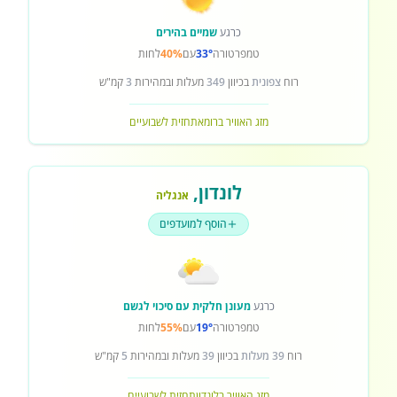
כרגע
שמיים בהירים
טמפרטורה
33°
עם
40%
לחות
רוח
צפונית
בכיוון
349
מעלות ובמהירות
3
קמ"ש
מזג האוויר ברומא
תחזית לשבועיים
לונדון
,
אנגליה
הוסף למועדפים
כרגע
מעונן חלקית עם סיכוי לגשם
טמפרטורה
19°
עם
55%
לחות
רוח
39 מעלות
בכיוון
39
מעלות ובמהירות
5
קמ"ש
מזג האוויר בלונדון
תחזית לשבועיים