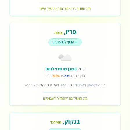
מזג האוויר בברצלונה
תחזית לשבועיים
פריז
,
צרפת
הוסף למועדפים
כרגע
מעונן עם סיכוי לגשם
טמפרטורה
23°
עם
69%
לחות
רוח
צפון-צפון מערבית
בכיוון
327
מעלות ובמהירות
7
קמ"ש
מזג האוויר בפריז
תחזית לשבועיים
בנקוק
,
תאילנד