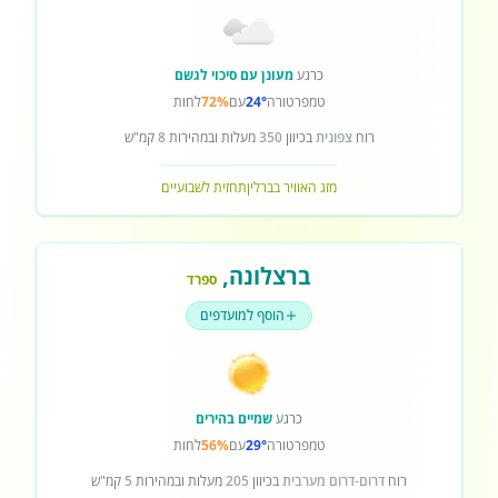
כרגע
מעונן עם סיכוי לגשם
טמפרטורה
24°
עם
72%
לחות
רוח
צפונית
בכיוון
350
מעלות ובמהירות
8
קמ"ש
מזג האוויר בברלין
תחזית לשבועיים
ברצלונה
,
ספרד
הוסף למועדפים
כרגע
שמיים בהירים
טמפרטורה
29°
עם
56%
לחות
רוח
דרום-דרום מערבית
בכיוון
205
מעלות ובמהירות
5
קמ"ש