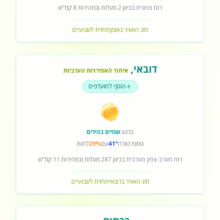
רוח
צפונית
בכיוון
2
מעלות ובמהירות
8
קמ"ש
מזג האוויר באומן
תחזית לשבועיים
דובאי
,
איחוד האמירויות הערביות
הוסף למועדפים
כרגע
שמיים בהירים
טמפרטורה
41°
עם
29%
לחות
רוח
מערב-צפון מערבית
בכיוון
287
מעלות ובמהירות
11
קמ"ש
מזג האוויר בדובאי
תחזית לשבועיים