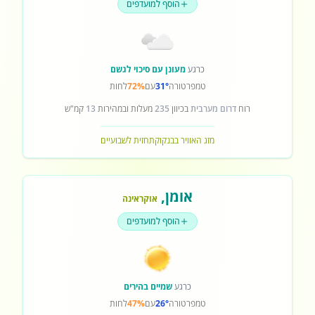
הוסף למועדפים
כרגע
מעונן עם סיכוי לגשם
טמפרטורה
31°
עם
72%
לחות
רוח
דרום מערבית
בכיוון
235
מעלות ובמהירות
13
קמ"ש
מזג האוויר בבנקוק
תחזית לשבועיים
אומן
,
אוקראינה
הוסף למועדפים
כרגע
שמיים בהירים
טמפרטורה
26°
עם
47%
לחות