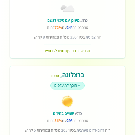
כרגע
מעונן עם סיכוי לגשם
טמפרטורה
24°
עם
72%
לחות
רוח
צפונית
בכיוון
350
מעלות ובמהירות
8
קמ"ש
מזג האוויר בברלין
תחזית לשבועיים
ברצלונה
,
ספרד
הוסף למועדפים
כרגע
שמיים בהירים
טמפרטורה
29°
עם
56%
לחות
רוח
דרום-דרום מערבית
בכיוון
205
מעלות ובמהירות
5
קמ"ש