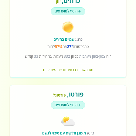
כרתים
,
יוון
הוסף למועדפים
כרגע
שמיים בהירים
טמפרטורה
27°
עם
57%
לחות
רוח
צפון-צפון מערבית
בכיוון
332
מעלות ובמהירות
33
קמ"ש
מזג האוויר בכרתים
תחזית לשבועיים
פורטו
,
פורטוגל
הוסף למועדפים
כרגע
מעונן חלקית עם סיכוי לגשם