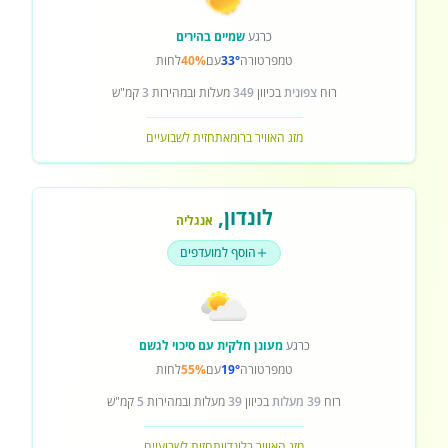
כרגע
שמיים בהירים
טמפרטורה
33°
עם
40%
לחות
רוח
צפונית
בכיוון
349
מעלות ובמהירות
3
קמ"ש
מזג האוויר ברומא
תחזית לשבועיים
לונדון
,
אנגליה
הוסף למועדפים
כרגע
מעונן חלקית עם סיכוי לגשם
טמפרטורה
19°
עם
55%
לחות
רוח
39 מעלות
בכיוון
39
מעלות ובמהירות
5
קמ"ש
מזג האוויר בלונדון
תחזית לשבועיים