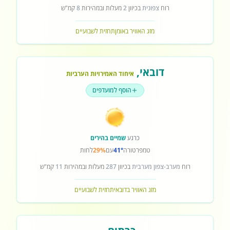
רוח
צפונית
בכיוון
2
מעלות ובמהירות
8
קמ"ש
מזג האוויר באומן
תחזית לשבועיים
דובאי
,
איחוד האמירויות הערביות
הוסף למועדפים
כרגע
שמיים בהירים
טמפרטורה
41°
עם
29%
לחות
רוח
מערב-צפון מערבית
בכיוון
287
מעלות ובמהירות
11
קמ"ש
מזג האוויר בדובאי
תחזית לשבועיים