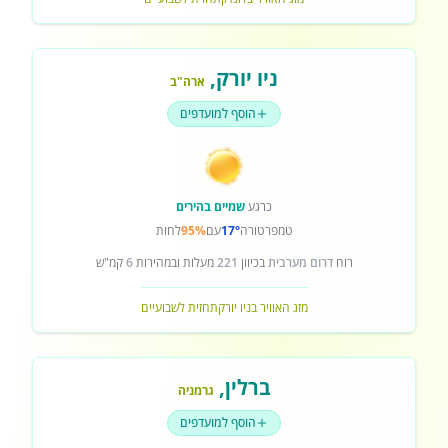
ניו יורק
,
ארה"ב
הוסף למועדפים
כרגע
שמיים בהירים
טמפרטורה
17°
עם
95%
לחות
רוח
דרום מערבית
בכיוון
221
מעלות ובמהירות
6
קמ"ש
מזג האוויר בניו יורק
תחזית לשבועיים
ברלין
,
גרמניה
הוסף למועדפים