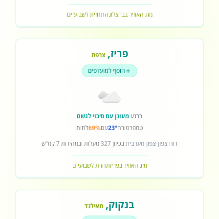
מזג האוויר בברצלונה
תחזית לשבועיים
פריז
,
צרפת
הוסף למועדפים
כרגע
מעונן עם סיכוי לגשם
טמפרטורה
23°
עם
69%
לחות
רוח
צפון-צפון מערבית
בכיוון
327
מעלות ובמהירות
7
קמ"ש
מזג האוויר בפריז
תחזית לשבועיים
בנקוק
,
תאילנד