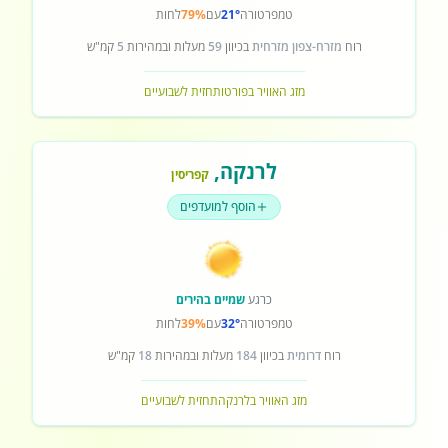
טמפרטורה
21°
עם
79%
לחות
רוח
מזרח-צפון מזרחית
בכיוון
59
מעלות ובמהירות
5
קמ"ש
מזג האוויר בפורטו
תחזית לשבועיים
לרנקה
,
קפריסין
הוסף למועדפים
כרגע
שמיים בהירים
טמפרטורה
32°
עם
39%
לחות
רוח
דרומית
בכיוון
184
מעלות ובמהירות
18
קמ"ש
מזג האוויר בלרנקה
תחזית לשבועיים