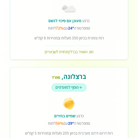
כרגע
מעונן עם סיכוי לגשם
טמפרטורה
24°
עם
72%
לחות
רוח
צפונית
בכיוון
350
מעלות ובמהירות
8
קמ"ש
מזג האוויר בברלין
תחזית לשבועיים
ברצלונה
,
ספרד
הוסף למועדפים
כרגע
שמיים בהירים
טמפרטורה
29°
עם
56%
לחות
רוח
דרום-דרום מערבית
בכיוון
205
מעלות ובמהירות
5
קמ"ש