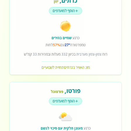
כרתים
,
יוון
הוסף למועדפים
כרגע
שמיים בהירים
טמפרטורה
27°
עם
57%
לחות
רוח
צפון-צפון מערבית
בכיוון
332
מעלות ובמהירות
33
קמ"ש
מזג האוויר בכרתים
תחזית לשבועיים
פורטו
,
פורטוגל
הוסף למועדפים
כרגע
מעונן חלקית עם סיכוי לגשם