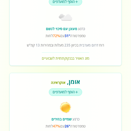
הוסף למועדפים
כרגע
מעונן עם סיכוי לגשם
טמפרטורה
31°
עם
72%
לחות
רוח
דרום מערבית
בכיוון
235
מעלות ובמהירות
13
קמ"ש
מזג האוויר בבנקוק
תחזית לשבועיים
אומן
,
אוקראינה
הוסף למועדפים
כרגע
שמיים בהירים
טמפרטורה
26°
עם
47%
לחות