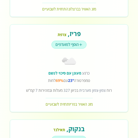
מזג האוויר בברצלונה
תחזית לשבועיים
פריז
,
צרפת
הוסף למועדפים
כרגע
מעונן עם סיכוי לגשם
טמפרטורה
23°
עם
69%
לחות
רוח
צפון-צפון מערבית
בכיוון
327
מעלות ובמהירות
7
קמ"ש
מזג האוויר בפריז
תחזית לשבועיים
בנקוק
,
תאילנד