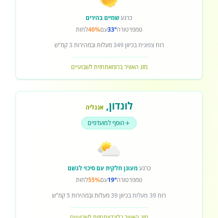
כרגע
שמיים בהירים
טמפרטורה
33°
עם
40%
לחות
רוח
צפונית
בכיוון
349
מעלות ובמהירות
3
קמ"ש
מזג האוויר ברומא
תחזית לשבועיים
לונדון
,
אנגליה
הוסף למועדפים
כרגע
מעונן חלקית עם סיכוי לגשם
טמפרטורה
19°
עם
55%
לחות
רוח
39 מעלות
בכיוון
39
מעלות ובמהירות
5
קמ"ש
מזג האוויר בלונדון
תחזית לשבועיים