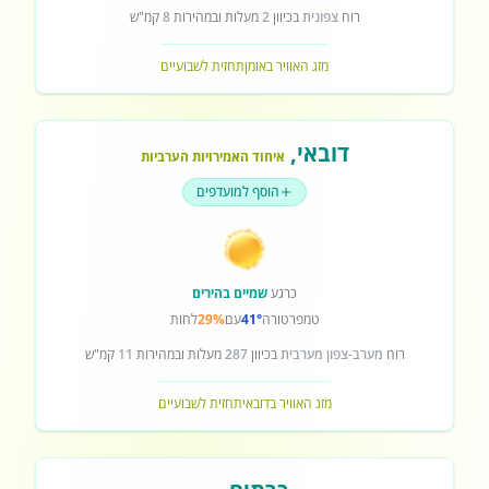
רוח
צפונית
בכיוון
2
מעלות ובמהירות
8
קמ"ש
מזג האוויר באומן
תחזית לשבועיים
דובאי
,
איחוד האמירויות הערביות
הוסף למועדפים
כרגע
שמיים בהירים
טמפרטורה
41°
עם
29%
לחות
רוח
מערב-צפון מערבית
בכיוון
287
מעלות ובמהירות
11
קמ"ש
מזג האוויר בדובאי
תחזית לשבועיים