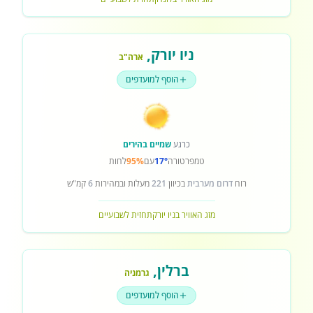
ניו יורק
,
ארה"ב
הוסף למועדפים
כרגע
שמיים בהירים
טמפרטורה
17°
עם
95%
לחות
רוח
דרום מערבית
בכיוון
221
מעלות ובמהירות
6
קמ"ש
מזג האוויר בניו יורק
תחזית לשבועיים
ברלין
,
גרמניה
הוסף למועדפים