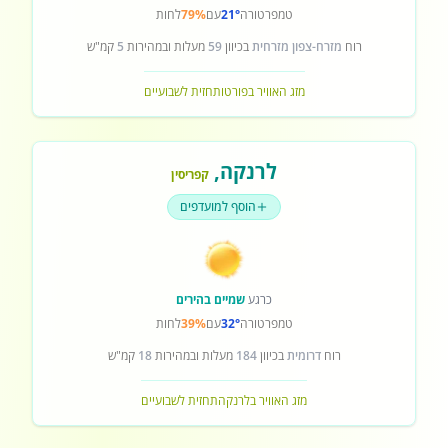
טמפרטורה
21°
עם
79%
לחות
רוח
מזרח-צפון מזרחית
בכיוון
59
מעלות ובמהירות
5
קמ"ש
מזג האוויר בפורטו
תחזית לשבועיים
לרנקה
,
קפריסין
הוסף למועדפים
כרגע
שמיים בהירים
טמפרטורה
32°
עם
39%
לחות
רוח
דרומית
בכיוון
184
מעלות ובמהירות
18
קמ"ש
מזג האוויר בלרנקה
תחזית לשבועיים