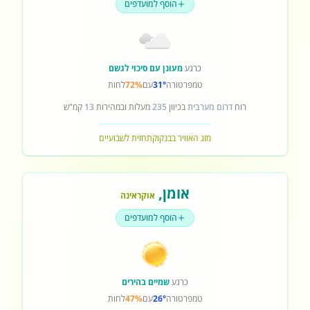
הוסף למועדפים
כרגע
מעונן עם סיכוי לגשם
טמפרטורה
31°
עם
72%
לחות
רוח
דרום מערבית
בכיוון
235
מעלות ובמהירות
13
קמ"ש
מזג האוויר בבנקוק
תחזית לשבועיים
אומן
,
אוקראינה
הוסף למועדפים
כרגע
שמיים בהירים
טמפרטורה
26°
עם
47%
לחות