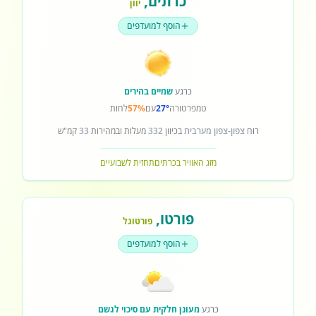
כרתים
,
יוון
הוסף למועדפים
כרגע
שמיים בהירים
טמפרטורה
27°
עם
57%
לחות
רוח
צפון-צפון מערבית
בכיוון
332
מעלות ובמהירות
33
קמ"ש
מזג האוויר בכרתים
תחזית לשבועיים
פורטו
,
פורטוגל
הוסף למועדפים
כרגע
מעונן חלקית עם סיכוי לגשם