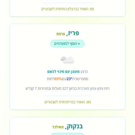
מזג האוויר בברצלונה
תחזית לשבועיים
פריז
,
צרפת
הוסף למועדפים
כרגע
מעונן עם סיכוי לגשם
טמפרטורה
23°
עם
69%
לחות
רוח
צפון-צפון מערבית
בכיוון
327
מעלות ובמהירות
7
קמ"ש
מזג האוויר בפריז
תחזית לשבועיים
בנקוק
,
תאילנד