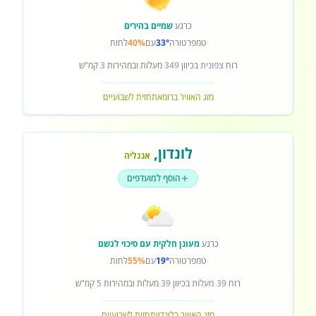
כרגע
שמיים בהירים
טמפרטורה
33°
עם
40%
לחות
רוח
צפונית
בכיוון
349
מעלות ובמהירות
3
קמ"ש
מזג האוויר ברומא
תחזית לשבועיים
לונדון
,
אנגליה
הוסף למועדפים
כרגע
מעונן חלקית עם סיכוי לגשם
טמפרטורה
19°
עם
55%
לחות
רוח
39 מעלות
בכיוון
39
מעלות ובמהירות
5
קמ"ש
מזג האוויר בלונדון
תחזית לשבועיים