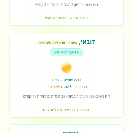
רוח
צפונית
בכיוון
2
מעלות ובמהירות
8
קמ"ש
מזג האוויר באומן
תחזית לשבועיים
דובאי
,
איחוד האמירויות הערביות
הוסף למועדפים
כרגע
שמיים בהירים
טמפרטורה
41°
עם
29%
לחות
רוח
מערב-צפון מערבית
בכיוון
287
מעלות ובמהירות
11
קמ"ש
מזג האוויר בדובאי
תחזית לשבועיים