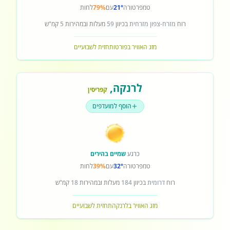
טמפרטורה
21°
עם
79%
לחות
רוח
מזרח-צפון מזרחית
בכיוון
59
מעלות ובמהירות
5
קמ"ש
מזג האוויר בפורטו
תחזית לשבועיים
לרנקה
,
קפריסין
הוסף למועדפים
כרגע
שמיים בהירים
טמפרטורה
32°
עם
39%
לחות
רוח
דרומית
בכיוון
184
מעלות ובמהירות
18
קמ"ש
מזג האוויר בלרנקה
תחזית לשבועיים