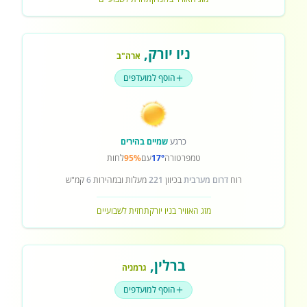
ניו יורק
,
ארה"ב
הוסף למועדפים
כרגע
שמיים בהירים
טמפרטורה
17°
עם
95%
לחות
רוח
דרום מערבית
בכיוון
221
מעלות ובמהירות
6
קמ"ש
מזג האוויר בניו יורק
תחזית לשבועיים
ברלין
,
גרמניה
הוסף למועדפים