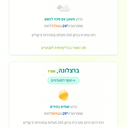
כרגע
מעונן עם סיכוי לגשם
טמפרטורה
24°
עם
72%
לחות
רוח
צפונית
בכיוון
350
מעלות ובמהירות
8
קמ"ש
מזג האוויר בברלין
תחזית לשבועיים
ברצלונה
,
ספרד
הוסף למועדפים
כרגע
שמיים בהירים
טמפרטורה
29°
עם
56%
לחות
רוח
דרום-דרום מערבית
בכיוון
205
מעלות ובמהירות
5
קמ"ש