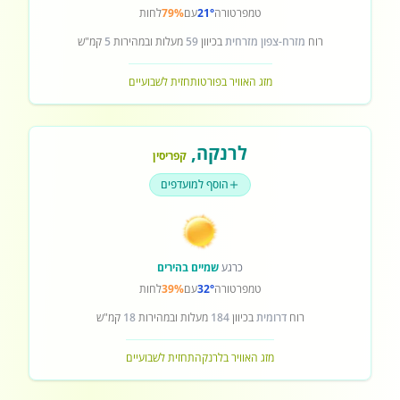
טמפרטורה
21°
עם
79%
לחות
רוח
מזרח-צפון מזרחית
בכיוון
59
מעלות ובמהירות
5
קמ"ש
מזג האוויר בפורטו
תחזית לשבועיים
לרנקה
,
קפריסין
הוסף למועדפים
כרגע
שמיים בהירים
טמפרטורה
32°
עם
39%
לחות
רוח
דרומית
בכיוון
184
מעלות ובמהירות
18
קמ"ש
מזג האוויר בלרנקה
תחזית לשבועיים