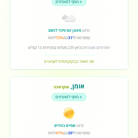
הוסף למועדפים
כרגע
מעונן עם סיכוי לגשם
טמפרטורה
31°
עם
72%
לחות
רוח
דרום מערבית
בכיוון
235
מעלות ובמהירות
13
קמ"ש
מזג האוויר בבנקוק
תחזית לשבועיים
אומן
,
אוקראינה
הוסף למועדפים
כרגע
שמיים בהירים
טמפרטורה
26°
עם
47%
לחות