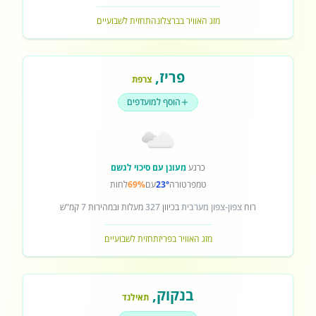
מזג האוויר בברצלונה
תחזית לשבועיים
פריז
,
צרפת
הוסף למועדפים
כרגע
מעונן עם סיכוי לגשם
טמפרטורה
23°
עם
69%
לחות
רוח
צפון-צפון מערבית
בכיוון
327
מעלות ובמהירות
7
קמ"ש
מזג האוויר בפריז
תחזית לשבועיים
בנקוק
,
תאילנד