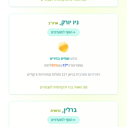
ניו יורק
,
ארה"ב
הוסף למועדפים
כרגע
שמיים בהירים
טמפרטורה
17°
עם
95%
לחות
רוח
דרום מערבית
בכיוון
221
מעלות ובמהירות
6
קמ"ש
מזג האוויר בניו יורק
תחזית לשבועיים
ברלין
,
גרמניה
הוסף למועדפים