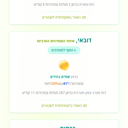
רוח
צפונית
בכיוון
2
מעלות ובמהירות
8
קמ"ש
מזג האוויר באומן
תחזית לשבועיים
דובאי
,
איחוד האמירויות הערביות
הוסף למועדפים
כרגע
שמיים בהירים
טמפרטורה
41°
עם
29%
לחות
רוח
מערב-צפון מערבית
בכיוון
287
מעלות ובמהירות
11
קמ"ש
מזג האוויר בדובאי
תחזית לשבועיים