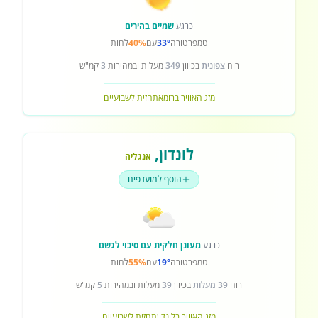
כרגע
שמיים בהירים
טמפרטורה
33°
עם
40%
לחות
רוח
צפונית
בכיוון
349
מעלות ובמהירות
3
קמ"ש
מזג האוויר ברומא
תחזית לשבועיים
לונדון
,
אנגליה
הוסף למועדפים
כרגע
מעונן חלקית עם סיכוי לגשם
טמפרטורה
19°
עם
55%
לחות
רוח
39 מעלות
בכיוון
39
מעלות ובמהירות
5
קמ"ש
מזג האוויר בלונדון
תחזית לשבועיים