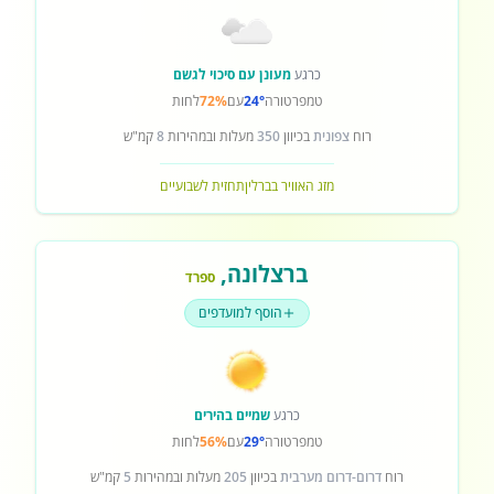
כרגע
מעונן עם סיכוי לגשם
טמפרטורה
24°
עם
72%
לחות
רוח
צפונית
בכיוון
350
מעלות ובמהירות
8
קמ"ש
מזג האוויר בברלין
תחזית לשבועיים
ברצלונה
,
ספרד
הוסף למועדפים
כרגע
שמיים בהירים
טמפרטורה
29°
עם
56%
לחות
רוח
דרום-דרום מערבית
בכיוון
205
מעלות ובמהירות
5
קמ"ש