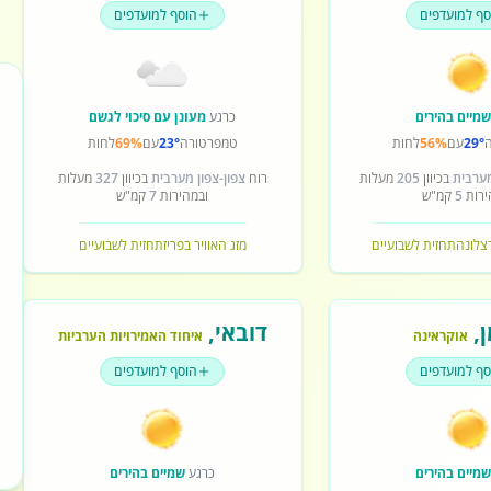
סף למועדפים
הוסף למועדפים
מיים בהירים
כרגע
מעונן עם סיכוי לגשם
29°
עם
56%
לחות
טמפרטורה
23°
עם
69%
לחות
מערבית
בכיוון
205
מעלות
רוח
צפון-צפון מערבית
בכיוון
327
מעלות
ירות
5
קמ"ש
ובמהירות
7
קמ"ש
רצלונה
תחזית לשבועיים
מזג האוויר בפריז
תחזית לשבועיים
ן
,
דובאי
,
אוקראינה
איחוד האמירויות הערביות
סף למועדפים
הוסף למועדפים
מיים בהירים
כרגע
שמיים בהירים