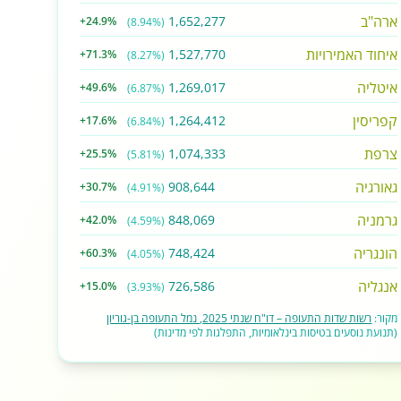
ארה"ב
1,652,277
+24.9%
(8.94%)
איחוד האמירויות
1,527,770
+71.3%
(8.27%)
איטליה
1,269,017
+49.6%
(6.87%)
קפריסין
1,264,412
+17.6%
(6.84%)
צרפת
1,074,333
+25.5%
(5.81%)
גאורגיה
908,644
+30.7%
(4.91%)
גרמניה
848,069
+42.0%
(4.59%)
הונגריה
748,424
+60.3%
(4.05%)
אנגליה
726,586
+15.0%
(3.93%)
מקור:
רשות שדות התעופה – דו"ח שנתי 2025, נמל התעופה בן-גוריון
(תנועת נוסעים בטיסות בינלאומיות, התפלגות לפי מדינות)