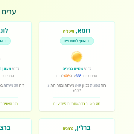
ערים פ
רומא
,
לונד
איטליה
הוסף למועדפים
הו
כרגע
שמיים בהירים
כרגע
מעונן ח
טמפרטורה
33°
עם
40%
לחות
טמפרטורה
רוח
צפונית
בכיוון
349
מעלות ובמהירות
3
רוח
39 מעלות
בכי
קמ"ש
מזג האוויר ברומא
תחזית לשבועיים
מזג האוויר בל
ברלין
,
ברצל
גרמניה