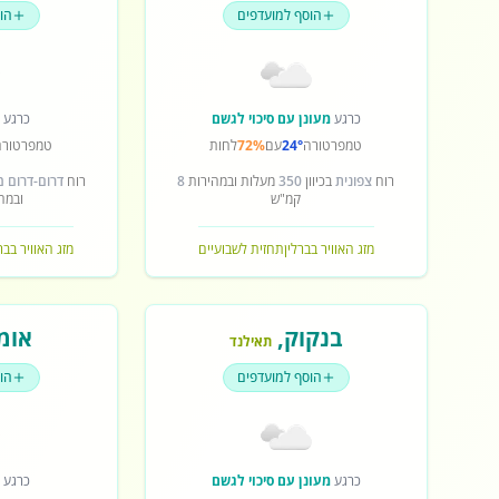
הוסף למועדפים
הו
כרגע
מעונן עם סיכוי לגשם
כרגע
ש
טמפרטורה
24°
עם
72%
לחות
טמפרטורה
רוח
צפונית
בכיוון
350
מעלות ובמהירות
8
רוח
דרום-דרום 
קמ"ש
ובמה
מזג האוויר בברלין
תחזית לשבועיים
מזג האוויר בב
בנקוק
,
אומ
תאילנד
הוסף למועדפים
הו
כרגע
מעונן עם סיכוי לגשם
כרגע
ש