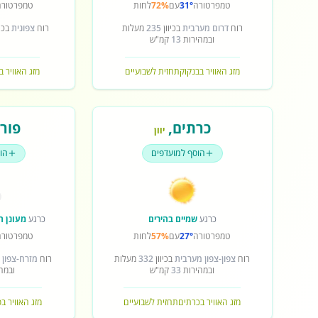
טמפרטורה
31°
עם
72%
לחות
טמפרטורה
רוח
דרום מערבית
בכיוון
235
מעלות
רוח
צפונית
בכיו
ובמהירות
13
קמ"ש
מזג האוויר בבנקוק
תחזית לשבועיים
מזג האוויר ב
כרתים
,
פורט
יוון
הוסף למועדפים
הו
כרגע
שמיים בהירים
כרגע
מעונן ח
טמפרטורה
27°
עם
57%
לחות
טמפרטורה
רוח
צפון-צפון מערבית
בכיוון
332
מעלות
רוח
מזרח-צפון 
ובמהירות
33
קמ"ש
ובמה
מזג האוויר בכרתים
תחזית לשבועיים
מזג האוויר ב