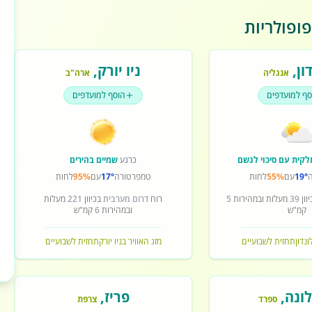
ופולריות
ון
,
ניו יורק
,
אנגליה
ארה"ב
סף למועדפים
הוסף למועדפים
לקית עם סיכוי לגשם
כרגע
שמיים בהירים
19°
עם
55%
לחות
טמפרטורה
17°
עם
95%
לחות
וון
39
מעלות ובמהירות
5
רוח
דרום מערבית
בכיוון
221
מעלות
קמ"ש
ובמהירות
6
קמ"ש
ונדון
תחזית לשבועיים
מזג האוויר בניו יורק
תחזית לשבועיים
ונה
,
פריז
,
ספרד
צרפת