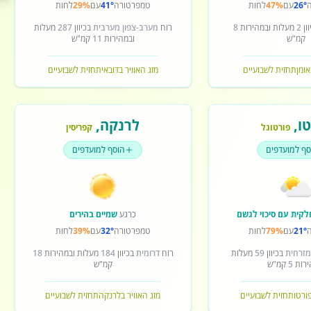
26°
עם
47%
לחות
טמפרטורה
41°
עם
29%
לחות
ון
2
מעלות ובמהירות
8
רוח
מערב-צפון מערבית
בכיוון
287
מעלות
קמ"ש
ובמהירות
11
קמ"ש
אומן
תחזית לשבועיים
מזג האוויר בדובאי
תחזית לשבועיים
ו
,
לרנקה
,
פורטוגל
קפריסין
סף למועדפים
הוסף למועדפים
לקית עם סיכוי לגשם
כרגע
שמיים בהירים
21°
עם
79%
לחות
טמפרטורה
32°
עם
39%
לחות
מזרחית
בכיוון
59
מעלות
רוח
דרומית
בכיוון
184
מעלות ובמהירות
18
ירות
5
קמ"ש
קמ"ש
פורטו
תחזית לשבועיים
מזג האוויר בלרנקה
תחזית לשבועיים