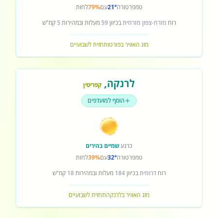
טמפרטורה
21°
עם
79%
לחות
רוח
מזרח-צפון מזרחית
בכיוון
59
מעלות ובמהירות
5
קמ"ש
מזג האוויר בפורטו
תחזית לשבועיים
לרנקה
,
קפריסין
הוסף למועדפים
כרגע
שמיים בהירים
טמפרטורה
32°
עם
39%
לחות
רוח
דרומית
בכיוון
184
מעלות ובמהירות
18
קמ"ש
מזג האוויר בלרנקה
תחזית לשבועיים