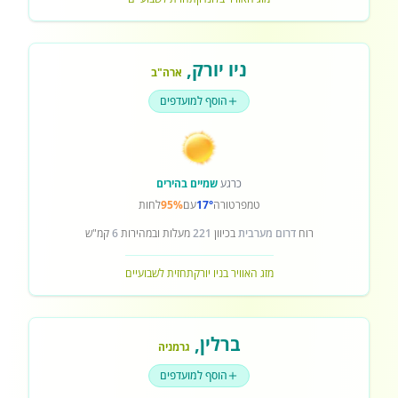
ניו יורק
,
ארה"ב
הוסף למועדפים
כרגע
שמיים בהירים
טמפרטורה
17°
עם
95%
לחות
רוח
דרום מערבית
בכיוון
221
מעלות ובמהירות
6
קמ"ש
מזג האוויר בניו יורק
תחזית לשבועיים
ברלין
,
גרמניה
הוסף למועדפים