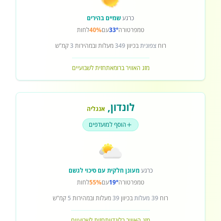
כרגע
שמיים בהירים
טמפרטורה
33°
עם
40%
לחות
רוח
צפונית
בכיוון
349
מעלות ובמהירות
3
קמ"ש
מזג האוויר ברומא
תחזית לשבועיים
לונדון
,
אנגליה
הוסף למועדפים
כרגע
מעונן חלקית עם סיכוי לגשם
טמפרטורה
19°
עם
55%
לחות
רוח
39 מעלות
בכיוון
39
מעלות ובמהירות
5
קמ"ש
מזג האוויר בלונדון
תחזית לשבועיים