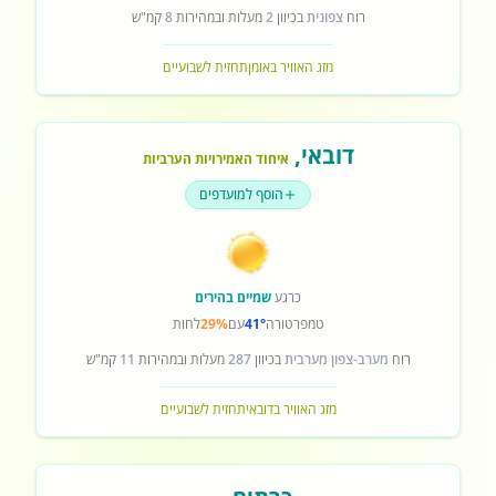
רוח
צפונית
בכיוון
2
מעלות ובמהירות
8
קמ"ש
מזג האוויר באומן
תחזית לשבועיים
דובאי
,
איחוד האמירויות הערביות
הוסף למועדפים
כרגע
שמיים בהירים
טמפרטורה
41°
עם
29%
לחות
רוח
מערב-צפון מערבית
בכיוון
287
מעלות ובמהירות
11
קמ"ש
מזג האוויר בדובאי
תחזית לשבועיים