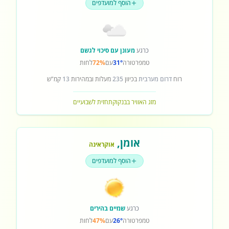
הוסף למועדפים
כרגע
מעונן עם סיכוי לגשם
טמפרטורה
31°
עם
72%
לחות
רוח
דרום מערבית
בכיוון
235
מעלות ובמהירות
13
קמ"ש
מזג האוויר בבנקוק
תחזית לשבועיים
אומן
,
אוקראינה
הוסף למועדפים
כרגע
שמיים בהירים
טמפרטורה
26°
עם
47%
לחות