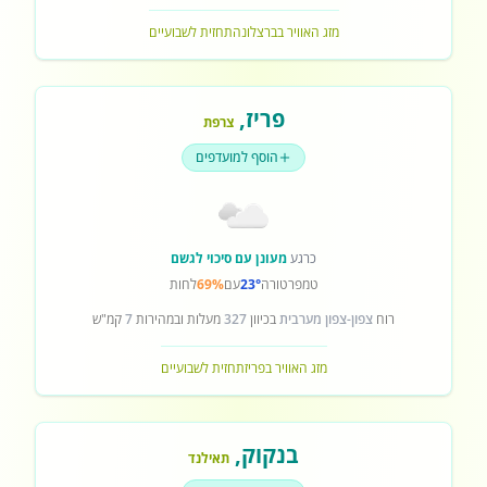
מזג האוויר בברצלונה
תחזית לשבועיים
פריז
,
צרפת
הוסף למועדפים
כרגע
מעונן עם סיכוי לגשם
טמפרטורה
23°
עם
69%
לחות
רוח
צפון-צפון מערבית
בכיוון
327
מעלות ובמהירות
7
קמ"ש
מזג האוויר בפריז
תחזית לשבועיים
בנקוק
,
תאילנד