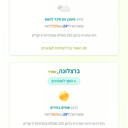
כרגע
מעונן עם סיכוי לגשם
טמפרטורה
24°
עם
72%
לחות
רוח
צפונית
בכיוון
350
מעלות ובמהירות
8
קמ"ש
מזג האוויר בברלין
תחזית לשבועיים
ברצלונה
,
ספרד
הוסף למועדפים
כרגע
שמיים בהירים
טמפרטורה
29°
עם
56%
לחות
רוח
דרום-דרום מערבית
בכיוון
205
מעלות ובמהירות
5
קמ"ש