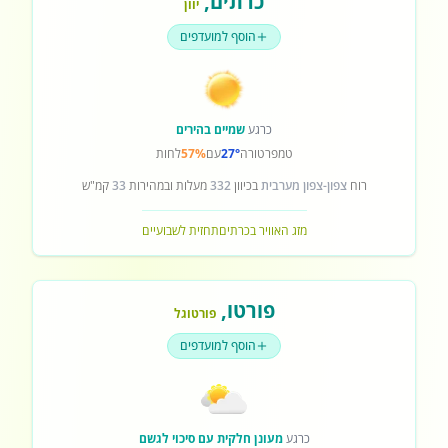
כרתים
,
יוון
הוסף למועדפים
כרגע
שמיים בהירים
טמפרטורה
27°
עם
57%
לחות
רוח
צפון-צפון מערבית
בכיוון
332
מעלות ובמהירות
33
קמ"ש
מזג האוויר בכרתים
תחזית לשבועיים
פורטו
,
פורטוגל
הוסף למועדפים
כרגע
מעונן חלקית עם סיכוי לגשם