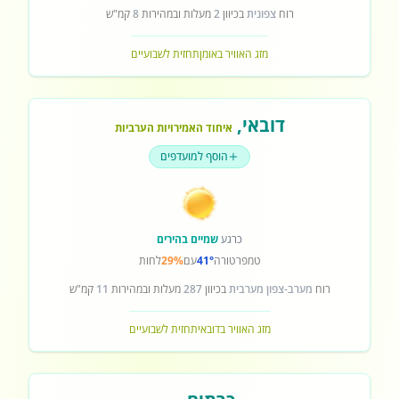
רוח
צפונית
בכיוון
2
מעלות ובמהירות
8
קמ"ש
מזג האוויר באומן
תחזית לשבועיים
דובאי
,
איחוד האמירויות הערביות
הוסף למועדפים
כרגע
שמיים בהירים
טמפרטורה
41°
עם
29%
לחות
רוח
מערב-צפון מערבית
בכיוון
287
מעלות ובמהירות
11
קמ"ש
מזג האוויר בדובאי
תחזית לשבועיים