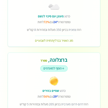
כרגע
מעונן עם סיכוי לגשם
טמפרטורה
24°
עם
72%
לחות
רוח
צפונית
בכיוון
350
מעלות ובמהירות
8
קמ"ש
מזג האוויר בברלין
תחזית לשבועיים
ברצלונה
,
ספרד
הוסף למועדפים
כרגע
שמיים בהירים
טמפרטורה
29°
עם
56%
לחות
רוח
דרום-דרום מערבית
בכיוון
205
מעלות ובמהירות
5
קמ"ש