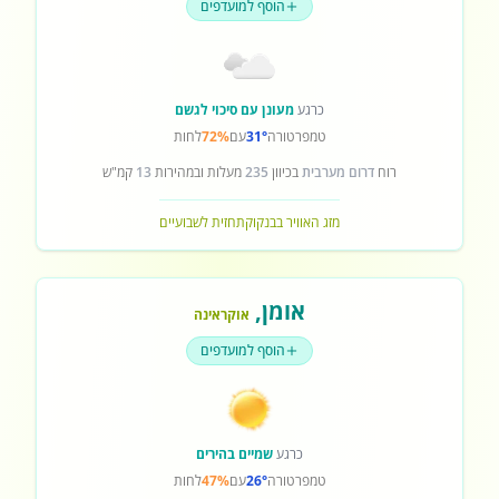
הוסף למועדפים
כרגע
מעונן עם סיכוי לגשם
טמפרטורה
31°
עם
72%
לחות
רוח
דרום מערבית
בכיוון
235
מעלות ובמהירות
13
קמ"ש
מזג האוויר בבנקוק
תחזית לשבועיים
אומן
,
אוקראינה
הוסף למועדפים
כרגע
שמיים בהירים
טמפרטורה
26°
עם
47%
לחות