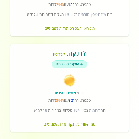
טמפרטורה
21°
עם
79%
לחות
רוח
מזרח-צפון מזרחית
בכיוון
59
מעלות ובמהירות
5
קמ"ש
מזג האוויר בפורטו
תחזית לשבועיים
לרנקה
,
קפריסין
הוסף למועדפים
כרגע
שמיים בהירים
טמפרטורה
32°
עם
39%
לחות
רוח
דרומית
בכיוון
184
מעלות ובמהירות
18
קמ"ש
מזג האוויר בלרנקה
תחזית לשבועיים