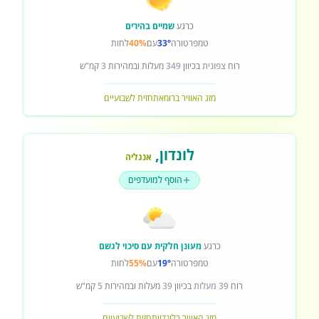
כרגע
שמיים בהירים
טמפרטורה
33°
עם
40%
לחות
רוח
צפונית
בכיוון
349
מעלות ובמהירות
3
קמ"ש
מזג האוויר ברומא
תחזית לשבועיים
לונדון
,
אנגליה
הוסף למועדפים
כרגע
מעונן חלקית עם סיכוי לגשם
טמפרטורה
19°
עם
55%
לחות
רוח
39 מעלות
בכיוון
39
מעלות ובמהירות
5
קמ"ש
מזג האוויר בלונדון
תחזית לשבועיים