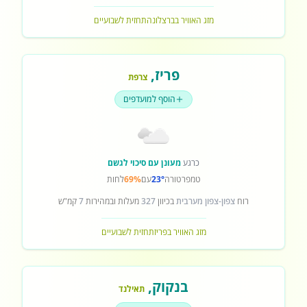
מזג האוויר בברצלונה
תחזית לשבועיים
פריז
,
צרפת
הוסף למועדפים
כרגע
מעונן עם סיכוי לגשם
טמפרטורה
23°
עם
69%
לחות
רוח
צפון-צפון מערבית
בכיוון
327
מעלות ובמהירות
7
קמ"ש
מזג האוויר בפריז
תחזית לשבועיים
בנקוק
,
תאילנד