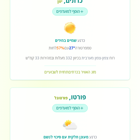
כרתים
,
יוון
הוסף למועדפים
כרגע
שמיים בהירים
טמפרטורה
27°
עם
57%
לחות
רוח
צפון-צפון מערבית
בכיוון
332
מעלות ובמהירות
33
קמ"ש
מזג האוויר בכרתים
תחזית לשבועיים
פורטו
,
פורטוגל
הוסף למועדפים
כרגע
מעונן חלקית עם סיכוי לגשם