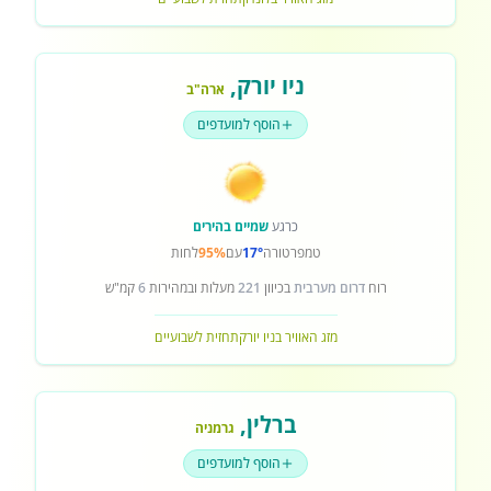
ניו יורק
,
ארה"ב
הוסף למועדפים
כרגע
שמיים בהירים
טמפרטורה
17°
עם
95%
לחות
רוח
דרום מערבית
בכיוון
221
מעלות ובמהירות
6
קמ"ש
מזג האוויר בניו יורק
תחזית לשבועיים
ברלין
,
גרמניה
הוסף למועדפים