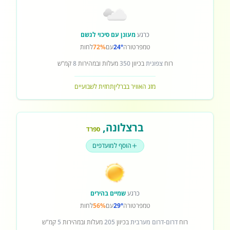
כרגע
מעונן עם סיכוי לגשם
טמפרטורה
24°
עם
72%
לחות
רוח
צפונית
בכיוון
350
מעלות ובמהירות
8
קמ"ש
מזג האוויר בברלין
תחזית לשבועיים
ברצלונה
,
ספרד
הוסף למועדפים
כרגע
שמיים בהירים
טמפרטורה
29°
עם
56%
לחות
רוח
דרום-דרום מערבית
בכיוון
205
מעלות ובמהירות
5
קמ"ש