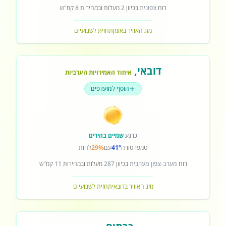
רוח
צפונית
בכיוון
2
מעלות ובמהירות
8
קמ"ש
מזג האוויר באומן
תחזית לשבועיים
דובאי
,
איחוד האמירויות הערביות
הוסף למועדפים
כרגע
שמיים בהירים
טמפרטורה
41°
עם
29%
לחות
רוח
מערב-צפון מערבית
בכיוון
287
מעלות ובמהירות
11
קמ"ש
מזג האוויר בדובאי
תחזית לשבועיים