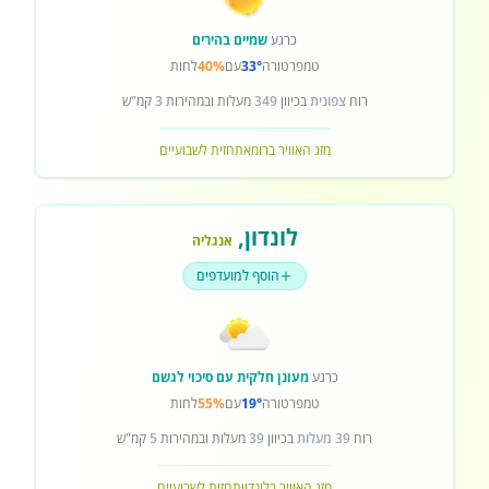
כרגע
שמיים בהירים
טמפרטורה
33°
עם
40%
לחות
רוח
צפונית
בכיוון
349
מעלות ובמהירות
3
קמ"ש
מזג האוויר ברומא
תחזית לשבועיים
לונדון
,
אנגליה
הוסף למועדפים
כרגע
מעונן חלקית עם סיכוי לגשם
טמפרטורה
19°
עם
55%
לחות
רוח
39 מעלות
בכיוון
39
מעלות ובמהירות
5
קמ"ש
מזג האוויר בלונדון
תחזית לשבועיים