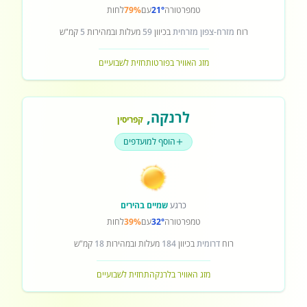
טמפרטורה
21°
עם
79%
לחות
רוח
מזרח-צפון מזרחית
בכיוון
59
מעלות ובמהירות
5
קמ"ש
מזג האוויר בפורטו
תחזית לשבועיים
לרנקה
,
קפריסין
הוסף למועדפים
כרגע
שמיים בהירים
טמפרטורה
32°
עם
39%
לחות
רוח
דרומית
בכיוון
184
מעלות ובמהירות
18
קמ"ש
מזג האוויר בלרנקה
תחזית לשבועיים