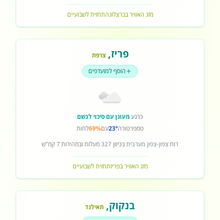
מזג האוויר בברצלונה
תחזית לשבועיים
פריז
,
צרפת
הוסף למועדפים
כרגע
מעונן עם סיכוי לגשם
טמפרטורה
23°
עם
69%
לחות
רוח
צפון-צפון מערבית
בכיוון
327
מעלות ובמהירות
7
קמ"ש
מזג האוויר בפריז
תחזית לשבועיים
בנקוק
,
תאילנד