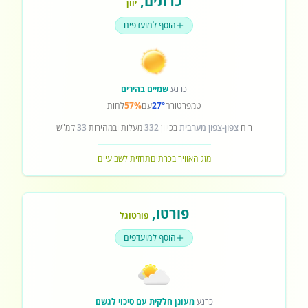
כרתים
,
יוון
הוסף למועדפים
כרגע
שמיים בהירים
טמפרטורה
27°
עם
57%
לחות
רוח
צפון-צפון מערבית
בכיוון
332
מעלות ובמהירות
33
קמ"ש
מזג האוויר בכרתים
תחזית לשבועיים
פורטו
,
פורטוגל
הוסף למועדפים
כרגע
מעונן חלקית עם סיכוי לגשם