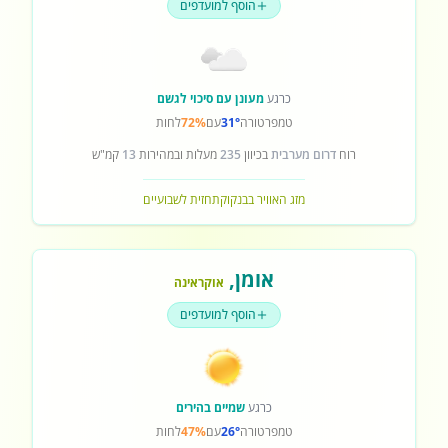
הוסף למועדפים
כרגע
מעונן עם סיכוי לגשם
טמפרטורה
31°
עם
72%
לחות
רוח
דרום מערבית
בכיוון
235
מעלות ובמהירות
13
קמ"ש
מזג האוויר בבנקוק
תחזית לשבועיים
אומן
,
אוקראינה
הוסף למועדפים
כרגע
שמיים בהירים
טמפרטורה
26°
עם
47%
לחות