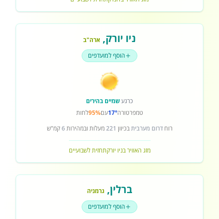
ניו יורק
,
ארה"ב
הוסף למועדפים
כרגע
שמיים בהירים
טמפרטורה
17°
עם
95%
לחות
רוח
דרום מערבית
בכיוון
221
מעלות ובמהירות
6
קמ"ש
מזג האוויר בניו יורק
תחזית לשבועיים
ברלין
,
גרמניה
הוסף למועדפים