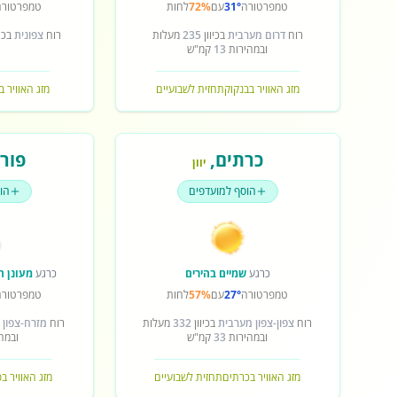
טמפרטורה
31°
עם
72%
לחות
טמפרטורה
רוח
דרום מערבית
בכיוון
235
מעלות
רוח
צפונית
בכיו
ובמהירות
13
קמ"ש
מזג האוויר בבנקוק
תחזית לשבועיים
מזג האוויר ב
כרתים
,
פורט
יוון
הוסף למועדפים
הו
כרגע
שמיים בהירים
כרגע
מעונן ח
טמפרטורה
27°
עם
57%
לחות
טמפרטורה
רוח
צפון-צפון מערבית
בכיוון
332
מעלות
רוח
מזרח-צפון 
ובמהירות
33
קמ"ש
ובמה
מזג האוויר בכרתים
תחזית לשבועיים
מזג האוויר ב