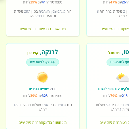
26°
עם
47%
לחות
טמפרטורה
41°
עם
29%
לחות
ון
2
מעלות ובמהירות
8
רוח
מערב-צפון מערבית
בכיוון
287
מעלות
קמ"ש
ובמהירות
11
קמ"ש
אומן
תחזית לשבועיים
מזג האוויר בדובאי
תחזית לשבועיים
ו
,
לרנקה
,
פורטוגל
קפריסין
סף למועדפים
הוסף למועדפים
לקית עם סיכוי לגשם
כרגע
שמיים בהירים
21°
עם
79%
לחות
טמפרטורה
32°
עם
39%
לחות
מזרחית
בכיוון
59
מעלות
רוח
דרומית
בכיוון
184
מעלות ובמהירות
18
ירות
5
קמ"ש
קמ"ש
פורטו
תחזית לשבועיים
מזג האוויר בלרנקה
תחזית לשבועיים