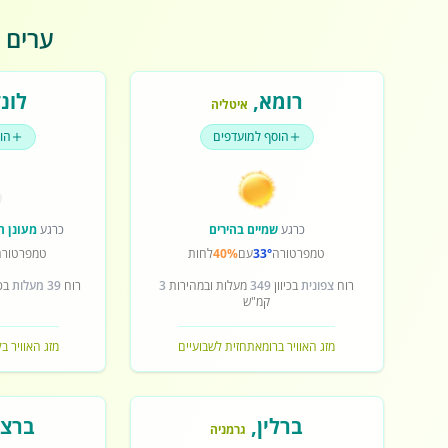
ערים פ
רומא
,
לונד
איטליה
הוסף למועדפים
הו
כרגע
שמיים בהירים
כרגע
מעונן ח
טמפרטורה
33°
עם
40%
לחות
טמפרטורה
רוח
צפונית
בכיוון
349
מעלות ובמהירות
3
רוח
39 מעלות
בכי
קמ"ש
מזג האוויר ברומא
תחזית לשבועיים
מזג האוויר בל
ברלין
,
ברצל
גרמניה