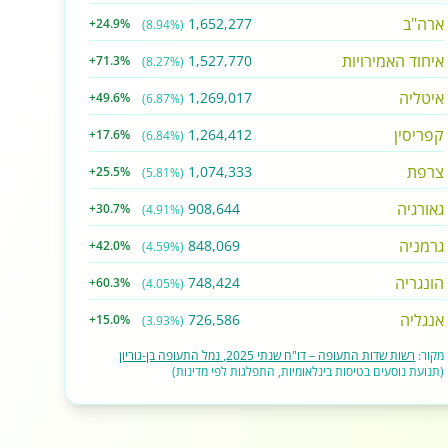
ארה"ב
1,652,277
+24.9%
(8.94%)
איחוד האמירויות
1,527,770
+71.3%
(8.27%)
איטליה
1,269,017
+49.6%
(6.87%)
קפריסין
1,264,412
+17.6%
(6.84%)
צרפת
1,074,333
+25.5%
(5.81%)
גאורגיה
908,644
+30.7%
(4.91%)
גרמניה
848,069
+42.0%
(4.59%)
הונגריה
748,424
+60.3%
(4.05%)
אנגליה
726,586
+15.0%
(3.93%)
מקור:
רשות שדות התעופה – דו"ח שנתי 2025, נמל התעופה בן-גוריון
(תנועת נוסעים בטיסות בינלאומיות, התפלגות לפי מדינות)