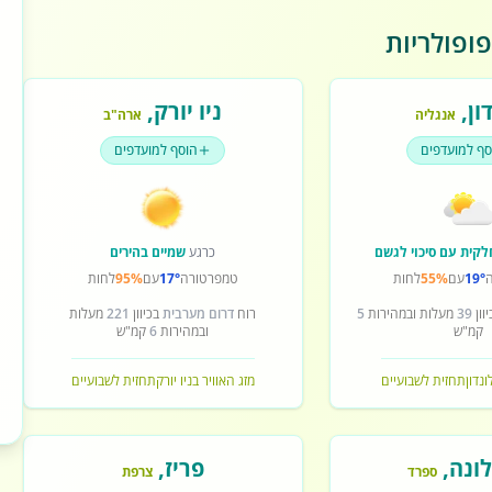
ופולריות
ון
,
ניו יורק
,
אנגליה
ארה"ב
סף למועדפים
הוסף למועדפים
לקית עם סיכוי לגשם
כרגע
שמיים בהירים
19°
עם
55%
לחות
טמפרטורה
17°
עם
95%
לחות
וון
39
מעלות ובמהירות
5
רוח
דרום מערבית
בכיוון
221
מעלות
קמ"ש
ובמהירות
6
קמ"ש
ונדון
תחזית לשבועיים
מזג האוויר בניו יורק
תחזית לשבועיים
ונה
,
פריז
,
ספרד
צרפת