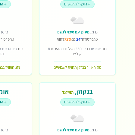
הוסף למועדפים
הו
כרגע
מעונן עם סיכוי לגשם
כרגע
ש
טמפרטורה
24°
עם
72%
לחות
טמפרטורה
רוח
צפונית
בכיוון
350
מעלות ובמהירות
8
רוח
דרום-דרום 
קמ"ש
ובמה
מזג האוויר בברלין
תחזית לשבועיים
מזג האוויר בב
בנקוק
,
אומ
תאילנד
הוסף למועדפים
הו
כרגע
מעונן עם סיכוי לגשם
כרגע
ש