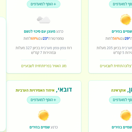
סף למועדפים
הוסף למועדפים
מיים בהירים
כרגע
מעונן עם סיכוי לגשם
29°
עם
56%
לחות
טמפרטורה
23°
עם
69%
לחות
מערבית
בכיוון
205
מעלות
רוח
צפון-צפון מערבית
בכיוון
327
מעלות
ירות
5
קמ"ש
ובמהירות
7
קמ"ש
רצלונה
תחזית לשבועיים
מזג האוויר בפריז
תחזית לשבועיים
ן
,
דובאי
,
אוקראינה
איחוד האמירויות הערביות
סף למועדפים
הוסף למועדפים
מיים בהירים
כרגע
שמיים בהירים