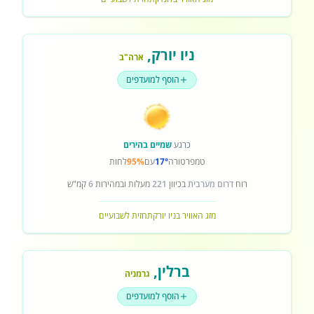
ניו יורק
,
ארה"ב
הוסף למועדפים
כרגע
שמיים בהירים
טמפרטורה
17°
עם
95%
לחות
רוח
דרום מערבית
בכיוון
221
מעלות ובמהירות
6
קמ"ש
מזג האוויר בניו יורק
תחזית לשבועיים
ברלין
,
גרמניה
הוסף למועדפים