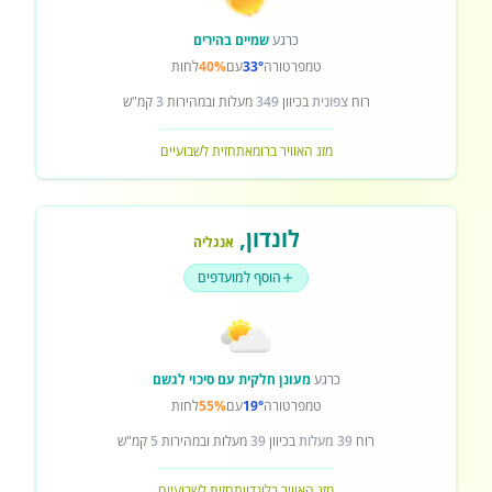
כרגע
שמיים בהירים
טמפרטורה
33°
עם
40%
לחות
רוח
צפונית
בכיוון
349
מעלות ובמהירות
3
קמ"ש
מזג האוויר ברומא
תחזית לשבועיים
לונדון
,
אנגליה
הוסף למועדפים
כרגע
מעונן חלקית עם סיכוי לגשם
טמפרטורה
19°
עם
55%
לחות
רוח
39 מעלות
בכיוון
39
מעלות ובמהירות
5
קמ"ש
מזג האוויר בלונדון
תחזית לשבועיים