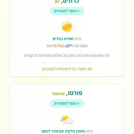
כרתים
,
יוון
הוסף למועדפים
כרגע
שמיים בהירים
טמפרטורה
27°
עם
57%
לחות
רוח
צפון-צפון מערבית
בכיוון
332
מעלות ובמהירות
33
קמ"ש
מזג האוויר בכרתים
תחזית לשבועיים
פורטו
,
פורטוגל
הוסף למועדפים
כרגע
מעונן חלקית עם סיכוי לגשם