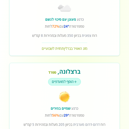
כרגע
מעונן עם סיכוי לגשם
טמפרטורה
24°
עם
72%
לחות
רוח
צפונית
בכיוון
350
מעלות ובמהירות
8
קמ"ש
מזג האוויר בברלין
תחזית לשבועיים
ברצלונה
,
ספרד
הוסף למועדפים
כרגע
שמיים בהירים
טמפרטורה
29°
עם
56%
לחות
רוח
דרום-דרום מערבית
בכיוון
205
מעלות ובמהירות
5
קמ"ש