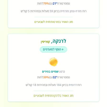
טמפרטורה
21°
עם
79%
לחות
רוח
מזרח-צפון מזרחית
בכיוון
59
מעלות ובמהירות
5
קמ"ש
מזג האוויר בפורטו
תחזית לשבועיים
לרנקה
,
קפריסין
הוסף למועדפים
כרגע
שמיים בהירים
טמפרטורה
32°
עם
39%
לחות
רוח
דרומית
בכיוון
184
מעלות ובמהירות
18
קמ"ש
מזג האוויר בלרנקה
תחזית לשבועיים