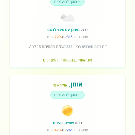
הוסף למועדפים
כרגע
מעונן עם סיכוי לגשם
טמפרטורה
31°
עם
72%
לחות
רוח
דרום מערבית
בכיוון
235
מעלות ובמהירות
13
קמ"ש
מזג האוויר בבנקוק
תחזית לשבועיים
אומן
,
אוקראינה
הוסף למועדפים
כרגע
שמיים בהירים
טמפרטורה
26°
עם
47%
לחות