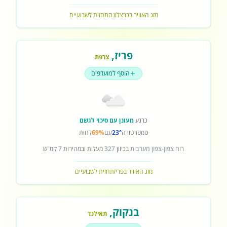
מזג האוויר בברצלונה
תחזית לשבועיים
פריז
,
צרפת
הוסף למועדפים
כרגע
מעונן עם סיכוי לגשם
טמפרטורה
23°
עם
69%
לחות
רוח
צפון-צפון מערבית
בכיוון
327
מעלות ובמהירות
7
קמ"ש
מזג האוויר בפריז
תחזית לשבועיים
בנקוק
,
תאילנד