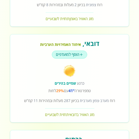
רוח
צפונית
בכיוון
2
מעלות ובמהירות
8
קמ"ש
מזג האוויר באומן
תחזית לשבועיים
דובאי
,
איחוד האמירויות הערביות
הוסף למועדפים
כרגע
שמיים בהירים
טמפרטורה
41°
עם
29%
לחות
רוח
מערב-צפון מערבית
בכיוון
287
מעלות ובמהירות
11
קמ"ש
מזג האוויר בדובאי
תחזית לשבועיים