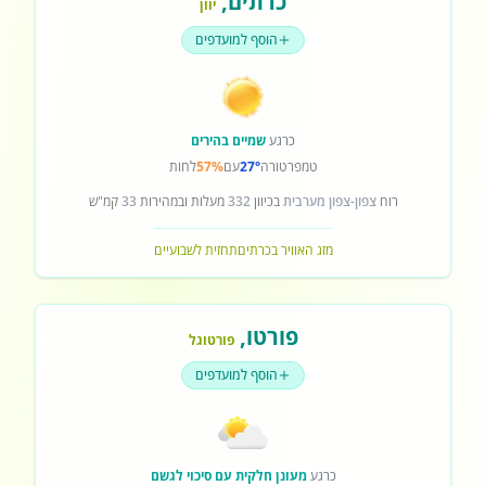
כרתים
,
יוון
הוסף למועדפים
כרגע
שמיים בהירים
טמפרטורה
27°
עם
57%
לחות
רוח
צפון-צפון מערבית
בכיוון
332
מעלות ובמהירות
33
קמ"ש
מזג האוויר בכרתים
תחזית לשבועיים
פורטו
,
פורטוגל
הוסף למועדפים
כרגע
מעונן חלקית עם סיכוי לגשם