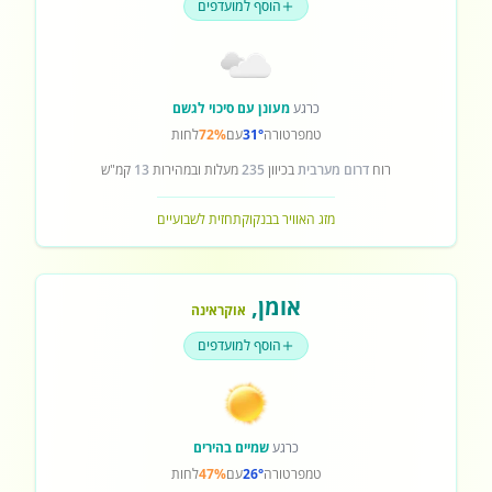
הוסף למועדפים
כרגע
מעונן עם סיכוי לגשם
טמפרטורה
31°
עם
72%
לחות
רוח
דרום מערבית
בכיוון
235
מעלות ובמהירות
13
קמ"ש
מזג האוויר בבנקוק
תחזית לשבועיים
אומן
,
אוקראינה
הוסף למועדפים
כרגע
שמיים בהירים
טמפרטורה
26°
עם
47%
לחות