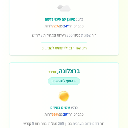
כרגע
מעונן עם סיכוי לגשם
טמפרטורה
24°
עם
72%
לחות
רוח
צפונית
בכיוון
350
מעלות ובמהירות
8
קמ"ש
מזג האוויר בברלין
תחזית לשבועיים
ברצלונה
,
ספרד
הוסף למועדפים
כרגע
שמיים בהירים
טמפרטורה
29°
עם
56%
לחות
רוח
דרום-דרום מערבית
בכיוון
205
מעלות ובמהירות
5
קמ"ש