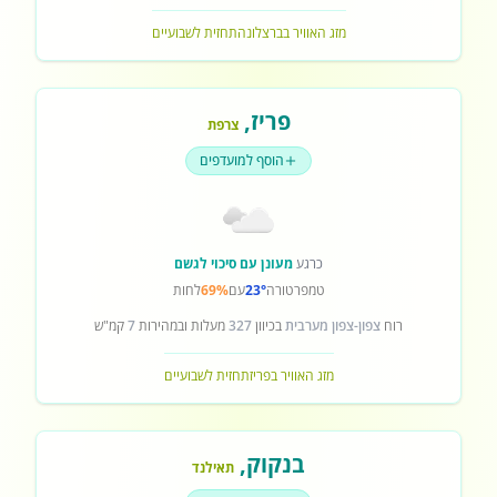
מזג האוויר בברצלונה
תחזית לשבועיים
פריז
,
צרפת
הוסף למועדפים
כרגע
מעונן עם סיכוי לגשם
טמפרטורה
23°
עם
69%
לחות
רוח
צפון-צפון מערבית
בכיוון
327
מעלות ובמהירות
7
קמ"ש
מזג האוויר בפריז
תחזית לשבועיים
בנקוק
,
תאילנד