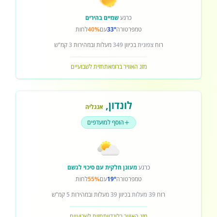
כרגע
שמיים בהירים
טמפרטורה
33°
עם
40%
לחות
רוח
צפונית
בכיוון
349
מעלות ובמהירות
3
קמ"ש
מזג האוויר ברומא
תחזית לשבועיים
לונדון
,
אנגליה
הוסף למועדפים
כרגע
מעונן חלקית עם סיכוי לגשם
טמפרטורה
19°
עם
55%
לחות
רוח
39 מעלות
בכיוון
39
מעלות ובמהירות
5
קמ"ש
מזג האוויר בלונדון
תחזית לשבועיים