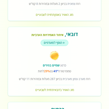
רוח
צפונית
בכיוון
2
מעלות ובמהירות
8
קמ"ש
מזג האוויר באומן
תחזית לשבועיים
דובאי
,
איחוד האמירויות הערביות
הוסף למועדפים
כרגע
שמיים בהירים
טמפרטורה
41°
עם
29%
לחות
רוח
מערב-צפון מערבית
בכיוון
287
מעלות ובמהירות
11
קמ"ש
מזג האוויר בדובאי
תחזית לשבועיים