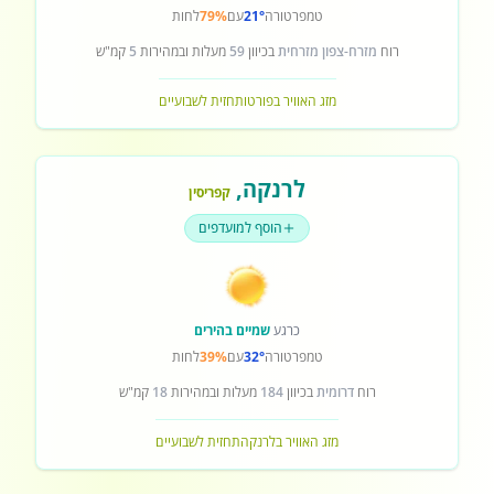
טמפרטורה
21°
עם
79%
לחות
רוח
מזרח-צפון מזרחית
בכיוון
59
מעלות ובמהירות
5
קמ"ש
מזג האוויר בפורטו
תחזית לשבועיים
לרנקה
,
קפריסין
הוסף למועדפים
כרגע
שמיים בהירים
טמפרטורה
32°
עם
39%
לחות
רוח
דרומית
בכיוון
184
מעלות ובמהירות
18
קמ"ש
מזג האוויר בלרנקה
תחזית לשבועיים