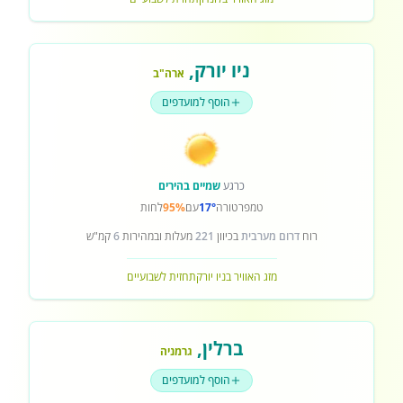
ניו יורק
,
ארה"ב
הוסף למועדפים
כרגע
שמיים בהירים
טמפרטורה
17°
עם
95%
לחות
רוח
דרום מערבית
בכיוון
221
מעלות ובמהירות
6
קמ"ש
מזג האוויר בניו יורק
תחזית לשבועיים
ברלין
,
גרמניה
הוסף למועדפים