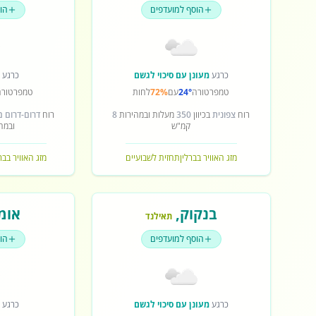
הוסף למועדפים
הו
כרגע
מעונן עם סיכוי לגשם
כרגע
ש
טמפרטורה
24°
עם
72%
לחות
טמפרטורה
רוח
צפונית
בכיוון
350
מעלות ובמהירות
8
רוח
דרום-דרום 
קמ"ש
ובמה
מזג האוויר בברלין
תחזית לשבועיים
מזג האוויר בב
בנקוק
,
אומ
תאילנד
הוסף למועדפים
הו
כרגע
מעונן עם סיכוי לגשם
כרגע
ש