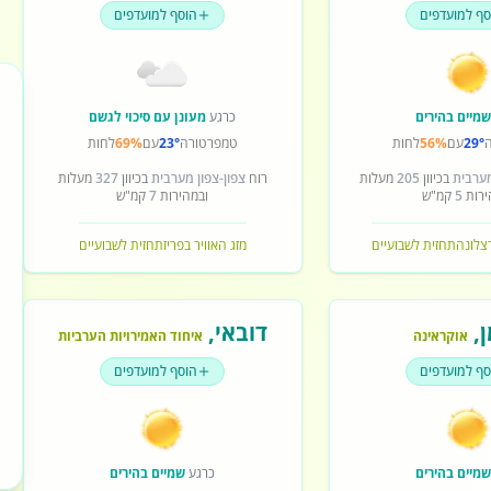
סף למועדפים
הוסף למועדפים
מיים בהירים
כרגע
מעונן עם סיכוי לגשם
29°
עם
56%
לחות
טמפרטורה
23°
עם
69%
לחות
מערבית
בכיוון
205
מעלות
רוח
צפון-צפון מערבית
בכיוון
327
מעלות
ירות
5
קמ"ש
ובמהירות
7
קמ"ש
רצלונה
תחזית לשבועיים
מזג האוויר בפריז
תחזית לשבועיים
ן
,
דובאי
,
אוקראינה
איחוד האמירויות הערביות
סף למועדפים
הוסף למועדפים
מיים בהירים
כרגע
שמיים בהירים