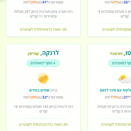
26°
עם
47%
לחות
טמפרטורה
41°
עם
29%
לחות
ון
2
מעלות ובמהירות
8
רוח
מערב-צפון מערבית
בכיוון
287
מעלות
קמ"ש
ובמהירות
11
קמ"ש
אומן
תחזית לשבועיים
מזג האוויר בדובאי
תחזית לשבועיים
ו
,
לרנקה
,
פורטוגל
קפריסין
סף למועדפים
הוסף למועדפים
לקית עם סיכוי לגשם
כרגע
שמיים בהירים
21°
עם
79%
לחות
טמפרטורה
32°
עם
39%
לחות
מזרחית
בכיוון
59
מעלות
רוח
דרומית
בכיוון
184
מעלות ובמהירות
18
ירות
5
קמ"ש
קמ"ש
פורטו
תחזית לשבועיים
מזג האוויר בלרנקה
תחזית לשבועיים