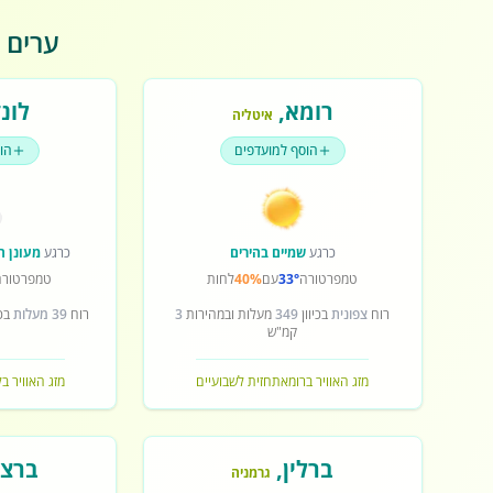
ערים פ
רומא
,
לונד
איטליה
הוסף למועדפים
הו
כרגע
שמיים בהירים
כרגע
מעונן ח
טמפרטורה
33°
עם
40%
לחות
טמפרטורה
רוח
צפונית
בכיוון
349
מעלות ובמהירות
3
רוח
39 מעלות
בכי
קמ"ש
מזג האוויר ברומא
תחזית לשבועיים
מזג האוויר בל
ברלין
,
ברצל
גרמניה