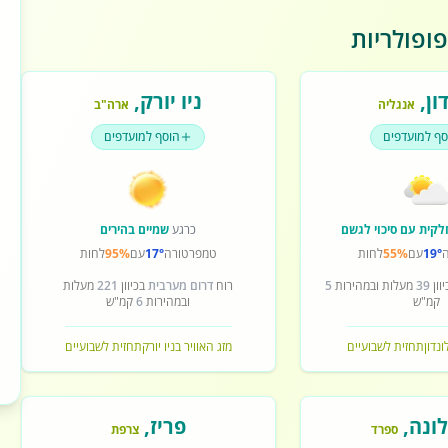
ופולריות
ון
,
ניו יורק
,
אנגליה
ארה"ב
סף למועדפים
הוסף למועדפים
לקית עם סיכוי לגשם
כרגע
שמיים בהירים
19°
עם
55%
לחות
טמפרטורה
17°
עם
95%
לחות
וון
39
מעלות ובמהירות
5
רוח
דרום מערבית
בכיוון
221
מעלות
קמ"ש
ובמהירות
6
קמ"ש
ונדון
תחזית לשבועיים
מזג האוויר בניו יורק
תחזית לשבועיים
ונה
,
פריז
,
ספרד
צרפת