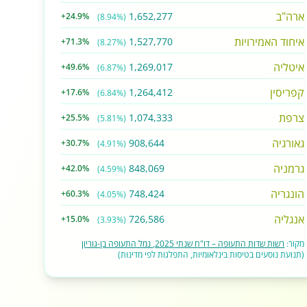
ארה"ב
1,652,277
+24.9%
(8.94%)
איחוד האמירויות
1,527,770
+71.3%
(8.27%)
איטליה
1,269,017
+49.6%
(6.87%)
קפריסין
1,264,412
+17.6%
(6.84%)
צרפת
1,074,333
+25.5%
(5.81%)
גאורגיה
908,644
+30.7%
(4.91%)
גרמניה
848,069
+42.0%
(4.59%)
הונגריה
748,424
+60.3%
(4.05%)
אנגליה
726,586
+15.0%
(3.93%)
מקור:
רשות שדות התעופה – דו"ח שנתי 2025, נמל התעופה בן-גוריון
(תנועת נוסעים בטיסות בינלאומיות, התפלגות לפי מדינות)