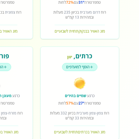
טמפרטורה
31°
עם
72%
לחות
טמפרטורה
רוח
דרום מערבית
בכיוון
235
מעלות
רוח
צפונית
בכיו
ובמהירות
13
קמ"ש
מזג האוויר בבנקוק
תחזית לשבועיים
מזג האוויר ב
כרתים
,
פורט
יוון
הוסף למועדפים
הו
כרגע
שמיים בהירים
כרגע
מעונן ח
טמפרטורה
27°
עם
57%
לחות
טמפרטורה
רוח
צפון-צפון מערבית
בכיוון
332
מעלות
רוח
מזרח-צפון 
ובמהירות
33
קמ"ש
ובמה
מזג האוויר בכרתים
תחזית לשבועיים
מזג האוויר ב