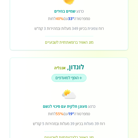
כרגע
שמיים בהירים
טמפרטורה
33°
עם
40%
לחות
רוח
צפונית
בכיוון
349
מעלות ובמהירות
3
קמ"ש
מזג האוויר ברומא
תחזית לשבועיים
לונדון
,
אנגליה
הוסף למועדפים
כרגע
מעונן חלקית עם סיכוי לגשם
טמפרטורה
19°
עם
55%
לחות
רוח
39 מעלות
בכיוון
39
מעלות ובמהירות
5
קמ"ש
מזג האוויר בלונדון
תחזית לשבועיים