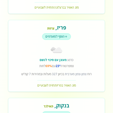
מזג האוויר בברצלונה
תחזית לשבועיים
פריז
,
צרפת
הוסף למועדפים
כרגע
מעונן עם סיכוי לגשם
טמפרטורה
23°
עם
69%
לחות
רוח
צפון-צפון מערבית
בכיוון
327
מעלות ובמהירות
7
קמ"ש
מזג האוויר בפריז
תחזית לשבועיים
בנקוק
,
תאילנד