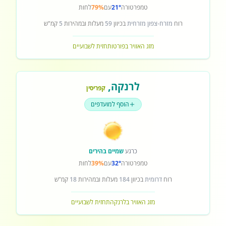
טמפרטורה
21°
עם
79%
לחות
רוח
מזרח-צפון מזרחית
בכיוון
59
מעלות ובמהירות
5
קמ"ש
מזג האוויר בפורטו
תחזית לשבועיים
לרנקה
,
קפריסין
הוסף למועדפים
כרגע
שמיים בהירים
טמפרטורה
32°
עם
39%
לחות
רוח
דרומית
בכיוון
184
מעלות ובמהירות
18
קמ"ש
מזג האוויר בלרנקה
תחזית לשבועיים