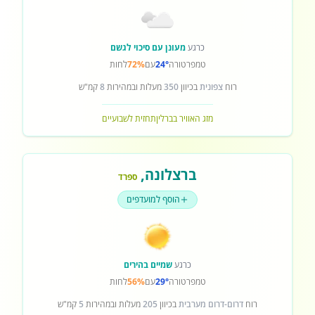
כרגע
מעונן עם סיכוי לגשם
טמפרטורה
24°
עם
72%
לחות
רוח
צפונית
בכיוון
350
מעלות ובמהירות
8
קמ"ש
מזג האוויר בברלין
תחזית לשבועיים
ברצלונה
,
ספרד
הוסף למועדפים
כרגע
שמיים בהירים
טמפרטורה
29°
עם
56%
לחות
רוח
דרום-דרום מערבית
בכיוון
205
מעלות ובמהירות
5
קמ"ש