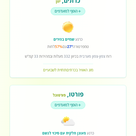
כרתים
,
יוון
הוסף למועדפים
כרגע
שמיים בהירים
טמפרטורה
27°
עם
57%
לחות
רוח
צפון-צפון מערבית
בכיוון
332
מעלות ובמהירות
33
קמ"ש
מזג האוויר בכרתים
תחזית לשבועיים
פורטו
,
פורטוגל
הוסף למועדפים
כרגע
מעונן חלקית עם סיכוי לגשם