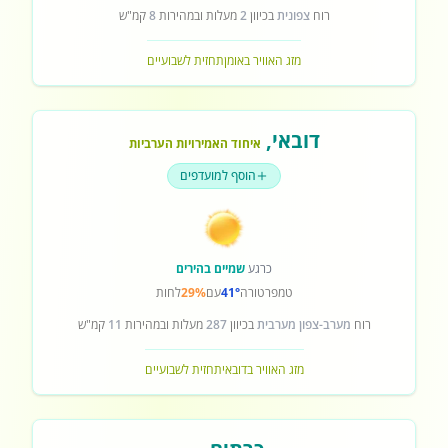
רוח
צפונית
בכיוון
2
מעלות ובמהירות
8
קמ"ש
מזג האוויר באומן
תחזית לשבועיים
דובאי
,
איחוד האמירויות הערביות
הוסף למועדפים
כרגע
שמיים בהירים
טמפרטורה
41°
עם
29%
לחות
רוח
מערב-צפון מערבית
בכיוון
287
מעלות ובמהירות
11
קמ"ש
מזג האוויר בדובאי
תחזית לשבועיים