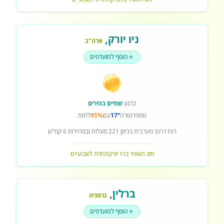
ניו יורק
,
ארה"ב
הוסף למועדפים
כרגע
שמיים בהירים
טמפרטורה
17°
עם
95%
לחות
רוח
דרום מערבית
בכיוון
221
מעלות ובמהירות
6
קמ"ש
מזג האוויר בניו יורק
תחזית לשבועיים
ברלין
,
גרמניה
הוסף למועדפים