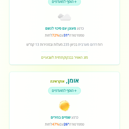
הוסף למועדפים
כרגע
מעונן עם סיכוי לגשם
טמפרטורה
31°
עם
72%
לחות
רוח
דרום מערבית
בכיוון
235
מעלות ובמהירות
13
קמ"ש
מזג האוויר בבנקוק
תחזית לשבועיים
אומן
,
אוקראינה
הוסף למועדפים
כרגע
שמיים בהירים
טמפרטורה
26°
עם
47%
לחות