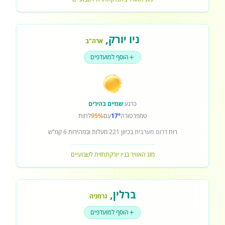
ניו יורק
,
ארה"ב
הוסף למועדפים
כרגע
שמיים בהירים
טמפרטורה
17°
עם
95%
לחות
רוח
דרום מערבית
בכיוון
221
מעלות ובמהירות
6
קמ"ש
מזג האוויר בניו יורק
תחזית לשבועיים
ברלין
,
גרמניה
הוסף למועדפים