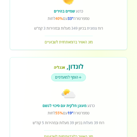
כרגע
שמיים בהירים
טמפרטורה
33°
עם
40%
לחות
רוח
צפונית
בכיוון
349
מעלות ובמהירות
3
קמ"ש
מזג האוויר ברומא
תחזית לשבועיים
לונדון
,
אנגליה
הוסף למועדפים
כרגע
מעונן חלקית עם סיכוי לגשם
טמפרטורה
19°
עם
55%
לחות
רוח
39 מעלות
בכיוון
39
מעלות ובמהירות
5
קמ"ש
מזג האוויר בלונדון
תחזית לשבועיים