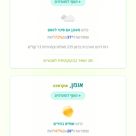
הוסף למועדפים
כרגע
מעונן עם סיכוי לגשם
טמפרטורה
31°
עם
72%
לחות
רוח
דרום מערבית
בכיוון
235
מעלות ובמהירות
13
קמ"ש
מזג האוויר בבנקוק
תחזית לשבועיים
אומן
,
אוקראינה
הוסף למועדפים
כרגע
שמיים בהירים
טמפרטורה
26°
עם
47%
לחות