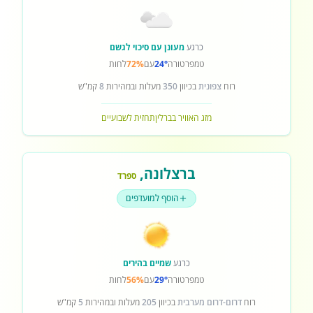
כרגע
מעונן עם סיכוי לגשם
טמפרטורה
24°
עם
72%
לחות
רוח
צפונית
בכיוון
350
מעלות ובמהירות
8
קמ"ש
מזג האוויר בברלין
תחזית לשבועיים
ברצלונה
,
ספרד
הוסף למועדפים
כרגע
שמיים בהירים
טמפרטורה
29°
עם
56%
לחות
רוח
דרום-דרום מערבית
בכיוון
205
מעלות ובמהירות
5
קמ"ש