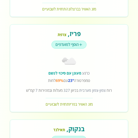
מזג האוויר בברצלונה
תחזית לשבועיים
פריז
,
צרפת
הוסף למועדפים
כרגע
מעונן עם סיכוי לגשם
טמפרטורה
23°
עם
69%
לחות
רוח
צפון-צפון מערבית
בכיוון
327
מעלות ובמהירות
7
קמ"ש
מזג האוויר בפריז
תחזית לשבועיים
בנקוק
,
תאילנד