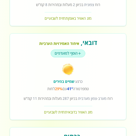
רוח
צפונית
בכיוון
2
מעלות ובמהירות
8
קמ"ש
מזג האוויר באומן
תחזית לשבועיים
דובאי
,
איחוד האמירויות הערביות
הוסף למועדפים
כרגע
שמיים בהירים
טמפרטורה
41°
עם
29%
לחות
רוח
מערב-צפון מערבית
בכיוון
287
מעלות ובמהירות
11
קמ"ש
מזג האוויר בדובאי
תחזית לשבועיים