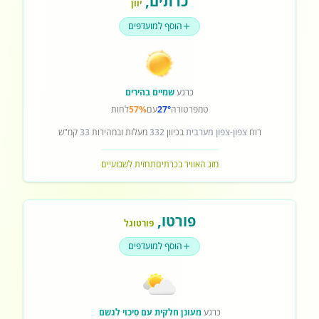
כרתים
,
יוון
הוסף למועדפים
כרגע
שמיים בהירים
טמפרטורה
27°
עם
57%
לחות
רוח
צפון-צפון מערבית
בכיוון
332
מעלות ובמהירות
33
קמ"ש
מזג האוויר בכרתים
תחזית לשבועיים
פורטו
,
פורטוגל
הוסף למועדפים
כרגע
מעונן חלקית עם סיכוי לגשם