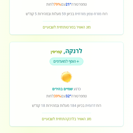
טמפרטורה
21°
עם
79%
לחות
רוח
מזרח-צפון מזרחית
בכיוון
59
מעלות ובמהירות
5
קמ"ש
מזג האוויר בפורטו
תחזית לשבועיים
לרנקה
,
קפריסין
הוסף למועדפים
כרגע
שמיים בהירים
טמפרטורה
32°
עם
39%
לחות
רוח
דרומית
בכיוון
184
מעלות ובמהירות
18
קמ"ש
מזג האוויר בלרנקה
תחזית לשבועיים