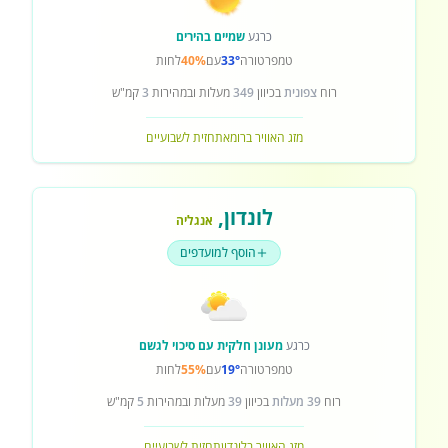
כרגע
שמיים בהירים
טמפרטורה
33°
עם
40%
לחות
רוח
צפונית
בכיוון
349
מעלות ובמהירות
3
קמ"ש
מזג האוויר ברומא
תחזית לשבועיים
לונדון
,
אנגליה
הוסף למועדפים
כרגע
מעונן חלקית עם סיכוי לגשם
טמפרטורה
19°
עם
55%
לחות
רוח
39 מעלות
בכיוון
39
מעלות ובמהירות
5
קמ"ש
מזג האוויר בלונדון
תחזית לשבועיים