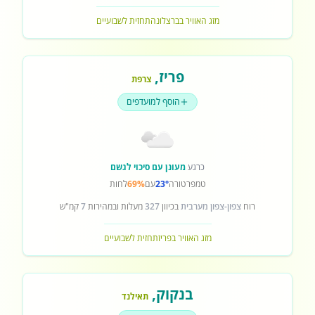
מזג האוויר בברצלונה
תחזית לשבועיים
פריז
,
צרפת
הוסף למועדפים
כרגע
מעונן עם סיכוי לגשם
טמפרטורה
23°
עם
69%
לחות
רוח
צפון-צפון מערבית
בכיוון
327
מעלות ובמהירות
7
קמ"ש
מזג האוויר בפריז
תחזית לשבועיים
בנקוק
,
תאילנד