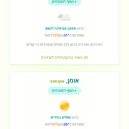
הוסף למועדפים
כרגע
מעונן עם סיכוי לגשם
טמפרטורה
31°
עם
72%
לחות
רוח
דרום מערבית
בכיוון
235
מעלות ובמהירות
13
קמ"ש
מזג האוויר בבנקוק
תחזית לשבועיים
אומן
,
אוקראינה
הוסף למועדפים
כרגע
שמיים בהירים
טמפרטורה
26°
עם
47%
לחות