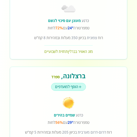
כרגע
מעונן עם סיכוי לגשם
טמפרטורה
24°
עם
72%
לחות
רוח
צפונית
בכיוון
350
מעלות ובמהירות
8
קמ"ש
מזג האוויר בברלין
תחזית לשבועיים
ברצלונה
,
ספרד
הוסף למועדפים
כרגע
שמיים בהירים
טמפרטורה
29°
עם
56%
לחות
רוח
דרום-דרום מערבית
בכיוון
205
מעלות ובמהירות
5
קמ"ש