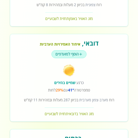
רוח
צפונית
בכיוון
2
מעלות ובמהירות
8
קמ"ש
מזג האוויר באומן
תחזית לשבועיים
דובאי
,
איחוד האמירויות הערביות
הוסף למועדפים
כרגע
שמיים בהירים
טמפרטורה
41°
עם
29%
לחות
רוח
מערב-צפון מערבית
בכיוון
287
מעלות ובמהירות
11
קמ"ש
מזג האוויר בדובאי
תחזית לשבועיים