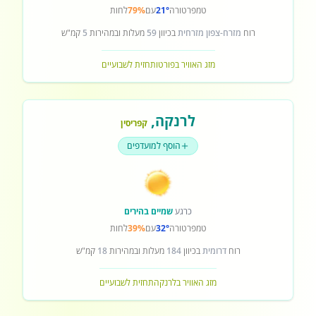
טמפרטורה
21°
עם
79%
לחות
רוח
מזרח-צפון מזרחית
בכיוון
59
מעלות ובמהירות
5
קמ"ש
מזג האוויר בפורטו
תחזית לשבועיים
לרנקה
,
קפריסין
הוסף למועדפים
כרגע
שמיים בהירים
טמפרטורה
32°
עם
39%
לחות
רוח
דרומית
בכיוון
184
מעלות ובמהירות
18
קמ"ש
מזג האוויר בלרנקה
תחזית לשבועיים