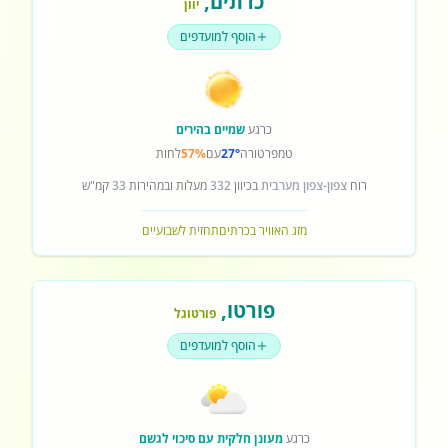
כרתים
,
יוון
הוסף למועדפים
כרגע
שמיים בהירים
טמפרטורה
27°
עם
57%
לחות
רוח
צפון-צפון מערבית
בכיוון
332
מעלות ובמהירות
33
קמ"ש
מזג האוויר בכרתים
תחזית לשבועיים
פורטו
,
פורטוגל
הוסף למועדפים
כרגע
מעונן חלקית עם סיכוי לגשם