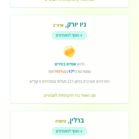
ניו יורק
,
ארה"ב
הוסף למועדפים
כרגע
שמיים בהירים
טמפרטורה
17°
עם
95%
לחות
רוח
דרום מערבית
בכיוון
221
מעלות ובמהירות
6
קמ"ש
מזג האוויר בניו יורק
תחזית לשבועיים
ברלין
,
גרמניה
הוסף למועדפים