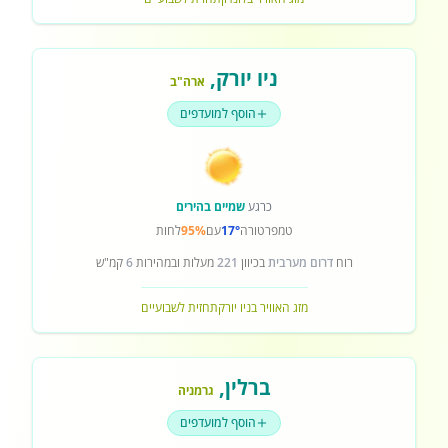
ניו יורק
,
ארה"ב
הוסף למועדפים
כרגע
שמיים בהירים
טמפרטורה
17°
עם
95%
לחות
רוח
דרום מערבית
בכיוון
221
מעלות ובמהירות
6
קמ"ש
מזג האוויר בניו יורק
תחזית לשבועיים
ברלין
,
גרמניה
הוסף למועדפים