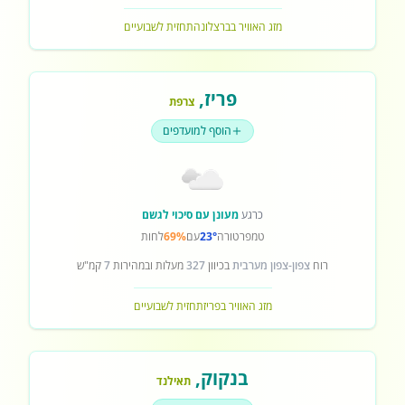
מזג האוויר בברצלונה
תחזית לשבועיים
פריז
,
צרפת
הוסף למועדפים
כרגע
מעונן עם סיכוי לגשם
טמפרטורה
23°
עם
69%
לחות
רוח
צפון-צפון מערבית
בכיוון
327
מעלות ובמהירות
7
קמ"ש
מזג האוויר בפריז
תחזית לשבועיים
בנקוק
,
תאילנד