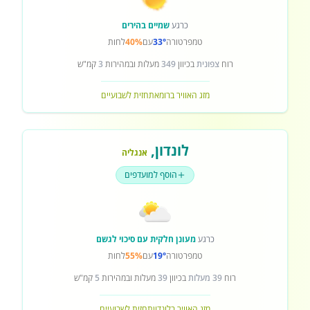
כרגע
שמיים בהירים
טמפרטורה
33°
עם
40%
לחות
רוח
צפונית
בכיוון
349
מעלות ובמהירות
3
קמ"ש
מזג האוויר ברומא
תחזית לשבועיים
לונדון
,
אנגליה
הוסף למועדפים
כרגע
מעונן חלקית עם סיכוי לגשם
טמפרטורה
19°
עם
55%
לחות
רוח
39 מעלות
בכיוון
39
מעלות ובמהירות
5
קמ"ש
מזג האוויר בלונדון
תחזית לשבועיים