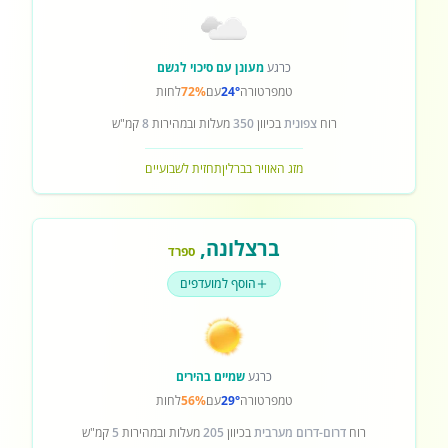
כרגע
מעונן עם סיכוי לגשם
טמפרטורה
24°
עם
72%
לחות
רוח
צפונית
בכיוון
350
מעלות ובמהירות
8
קמ"ש
מזג האוויר בברלין
תחזית לשבועיים
ברצלונה
,
ספרד
הוסף למועדפים
כרגע
שמיים בהירים
טמפרטורה
29°
עם
56%
לחות
רוח
דרום-דרום מערבית
בכיוון
205
מעלות ובמהירות
5
קמ"ש