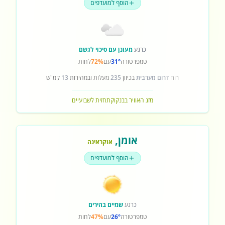
הוסף למועדפים
כרגע
מעונן עם סיכוי לגשם
טמפרטורה
31°
עם
72%
לחות
רוח
דרום מערבית
בכיוון
235
מעלות ובמהירות
13
קמ"ש
מזג האוויר בבנקוק
תחזית לשבועיים
אומן
,
אוקראינה
הוסף למועדפים
כרגע
שמיים בהירים
טמפרטורה
26°
עם
47%
לחות