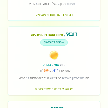
רוח
צפונית
בכיוון
2
מעלות ובמהירות
8
קמ"ש
מזג האוויר באומן
תחזית לשבועיים
דובאי
,
איחוד האמירויות הערביות
הוסף למועדפים
כרגע
שמיים בהירים
טמפרטורה
41°
עם
29%
לחות
רוח
מערב-צפון מערבית
בכיוון
287
מעלות ובמהירות
11
קמ"ש
מזג האוויר בדובאי
תחזית לשבועיים