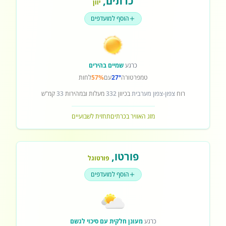
כרתים
,
יוון
הוסף למועדפים
כרגע
שמיים בהירים
טמפרטורה
27°
עם
57%
לחות
רוח
צפון-צפון מערבית
בכיוון
332
מעלות ובמהירות
33
קמ"ש
מזג האוויר בכרתים
תחזית לשבועיים
פורטו
,
פורטוגל
הוסף למועדפים
כרגע
מעונן חלקית עם סיכוי לגשם