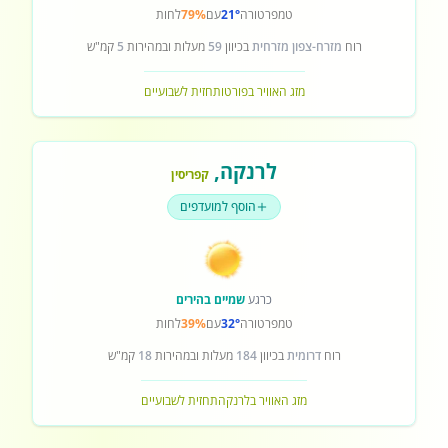
טמפרטורה
21°
עם
79%
לחות
רוח
מזרח-צפון מזרחית
בכיוון
59
מעלות ובמהירות
5
קמ"ש
מזג האוויר בפורטו
תחזית לשבועיים
לרנקה
,
קפריסין
הוסף למועדפים
כרגע
שמיים בהירים
טמפרטורה
32°
עם
39%
לחות
רוח
דרומית
בכיוון
184
מעלות ובמהירות
18
קמ"ש
מזג האוויר בלרנקה
תחזית לשבועיים