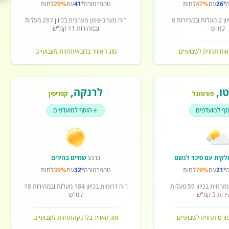
26°
עם
47%
לחות
טמפרטורה
41°
עם
29%
לחות
ון
2
מעלות ובמהירות
8
רוח
מערב-צפון מערבית
בכיוון
287
מעלות
קמ"ש
ובמהירות
11
קמ"ש
אומן
תחזית לשבועיים
מזג האוויר בדובאי
תחזית לשבועיים
ו
,
לרנקה
,
פורטוגל
קפריסין
סף למועדפים
הוסף למועדפים
לקית עם סיכוי לגשם
כרגע
שמיים בהירים
21°
עם
79%
לחות
טמפרטורה
32°
עם
39%
לחות
מזרחית
בכיוון
59
מעלות
רוח
דרומית
בכיוון
184
מעלות ובמהירות
18
ירות
5
קמ"ש
קמ"ש
פורטו
תחזית לשבועיים
מזג האוויר בלרנקה
תחזית לשבועיים