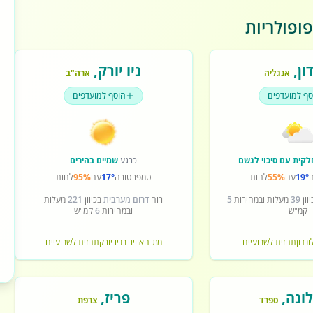
ופולריות
ון
,
ניו יורק
,
אנגליה
ארה"ב
סף למועדפים
הוסף למועדפים
לקית עם סיכוי לגשם
כרגע
שמיים בהירים
19°
עם
55%
לחות
טמפרטורה
17°
עם
95%
לחות
וון
39
מעלות ובמהירות
5
רוח
דרום מערבית
בכיוון
221
מעלות
קמ"ש
ובמהירות
6
קמ"ש
ונדון
תחזית לשבועיים
מזג האוויר בניו יורק
תחזית לשבועיים
ונה
,
פריז
,
ספרד
צרפת