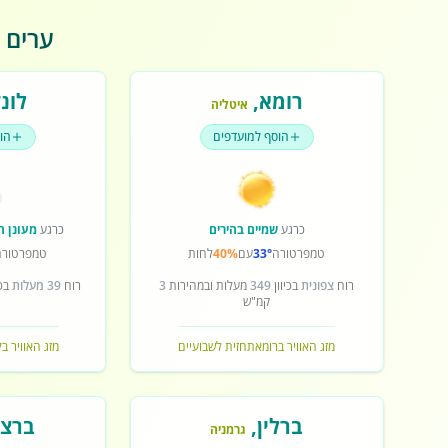
ערים פ
רומא
,
לונד
איטליה
הוסף למועדפים
הו
כרגע
שמיים בהירים
כרגע
מעונן ח
טמפרטורה
33°
עם
40%
לחות
טמפרטורה
רוח
צפונית
בכיוון
349
מעלות ובמהירות
3
רוח
39 מעלות
בכי
קמ"ש
מזג האוויר ברומא
תחזית לשבועיים
מזג האוויר בל
ברלין
,
ברצל
גרמניה