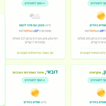
סף למועדפים
הוסף למועדפים
מיים בהירים
כרגע
מעונן עם סיכוי לגשם
29°
עם
56%
לחות
טמפרטורה
23°
עם
69%
לחות
מערבית
בכיוון
205
מעלות
רוח
צפון-צפון מערבית
בכיוון
327
מעלות
ירות
5
קמ"ש
ובמהירות
7
קמ"ש
רצלונה
תחזית לשבועיים
מזג האוויר בפריז
תחזית לשבועיים
ן
,
דובאי
,
אוקראינה
איחוד האמירויות הערביות
סף למועדפים
הוסף למועדפים
מיים בהירים
כרגע
שמיים בהירים