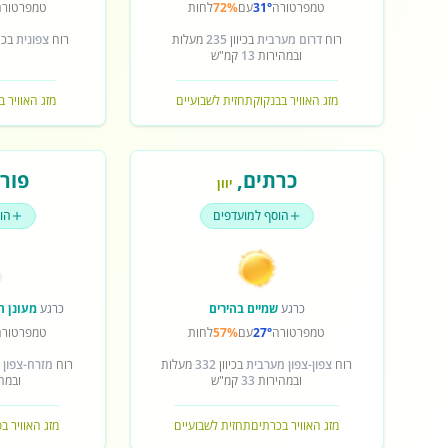
טמפרטורה
31°
עם
72%
לחות
טמפרטורה
רוח
דרום מערבית
בכיוון
235
מעלות
רוח
צפונית
בכיו
ובמהירות
13
קמ"ש
מזג האוויר בבנקוק
תחזית לשבועיים
מזג האוויר ב
כרתים
,
פורט
יוון
הוסף למועדפים
הו
כרגע
שמיים בהירים
כרגע
מעונן ח
טמפרטורה
27°
עם
57%
לחות
טמפרטורה
רוח
צפון-צפון מערבית
בכיוון
332
מעלות
רוח
מזרח-צפון 
ובמהירות
33
קמ"ש
ובמה
מזג האוויר בכרתים
תחזית לשבועיים
מזג האוויר ב