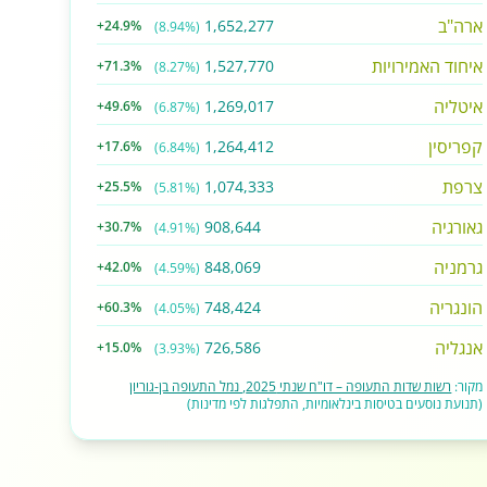
ארה"ב
1,652,277
+24.9%
(8.94%)
איחוד האמירויות
1,527,770
+71.3%
(8.27%)
איטליה
1,269,017
+49.6%
(6.87%)
קפריסין
1,264,412
+17.6%
(6.84%)
צרפת
1,074,333
+25.5%
(5.81%)
גאורגיה
908,644
+30.7%
(4.91%)
גרמניה
848,069
+42.0%
(4.59%)
הונגריה
748,424
+60.3%
(4.05%)
אנגליה
726,586
+15.0%
(3.93%)
מקור:
רשות שדות התעופה – דו"ח שנתי 2025, נמל התעופה בן-גוריון
(תנועת נוסעים בטיסות בינלאומיות, התפלגות לפי מדינות)