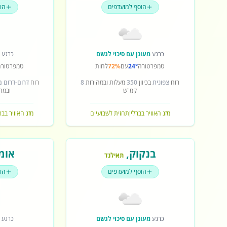
הוסף למועדפים
הו
כרגע
מעונן עם סיכוי לגשם
כרגע
ש
טמפרטורה
24°
עם
72%
לחות
טמפרטורה
רוח
צפונית
בכיוון
350
מעלות ובמהירות
8
רוח
דרום-דרום 
קמ"ש
ובמה
מזג האוויר בברלין
תחזית לשבועיים
מזג האוויר בב
בנקוק
,
אומ
תאילנד
הוסף למועדפים
הו
כרגע
מעונן עם סיכוי לגשם
כרגע
ש