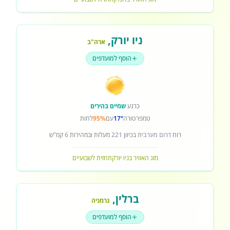
ניו יורק
,
ארה"ב
הוסף למועדפים
כרגע
שמיים בהירים
טמפרטורה
17°
עם
95%
לחות
רוח
דרום מערבית
בכיוון
221
מעלות ובמהירות
6
קמ"ש
מזג האוויר בניו יורק
תחזית לשבועיים
ברלין
,
גרמניה
הוסף למועדפים