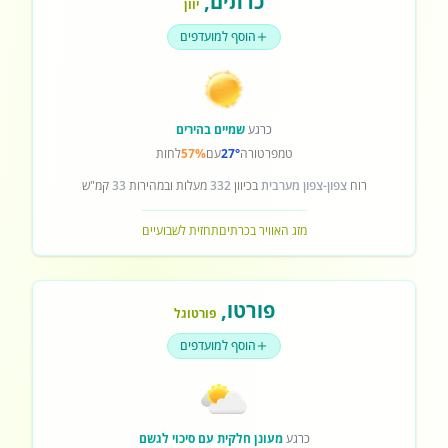
כרתים
,
יוון
הוסף למועדפים
כרגע
שמיים בהירים
טמפרטורה
27°
עם
57%
לחות
רוח
צפון-צפון מערבית
בכיוון
332
מעלות ובמהירות
33
קמ"ש
מזג האוויר בכרתים
תחזית לשבועיים
פורטו
,
פורטוגל
הוסף למועדפים
כרגע
מעונן חלקית עם סיכוי לגשם