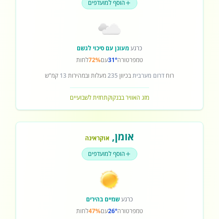
הוסף למועדפים
כרגע
מעונן עם סיכוי לגשם
טמפרטורה
31°
עם
72%
לחות
רוח
דרום מערבית
בכיוון
235
מעלות ובמהירות
13
קמ"ש
מזג האוויר בבנקוק
תחזית לשבועיים
אומן
,
אוקראינה
הוסף למועדפים
כרגע
שמיים בהירים
טמפרטורה
26°
עם
47%
לחות