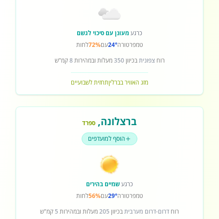
כרגע
מעונן עם סיכוי לגשם
טמפרטורה
24°
עם
72%
לחות
רוח
צפונית
בכיוון
350
מעלות ובמהירות
8
קמ"ש
מזג האוויר בברלין
תחזית לשבועיים
ברצלונה
,
ספרד
הוסף למועדפים
כרגע
שמיים בהירים
טמפרטורה
29°
עם
56%
לחות
רוח
דרום-דרום מערבית
בכיוון
205
מעלות ובמהירות
5
קמ"ש