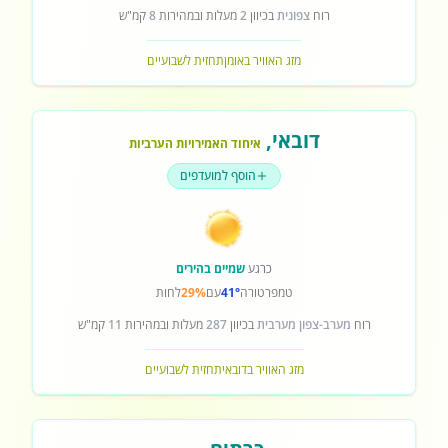
רוח
צפונית
בכיוון
2
מעלות ובמהירות
8
קמ"ש
מזג האוויר באומן
תחזית לשבועיים
דובאי
,
איחוד האמירויות הערביות
הוסף למועדפים
כרגע
שמיים בהירים
טמפרטורה
41°
עם
29%
לחות
רוח
מערב-צפון מערבית
בכיוון
287
מעלות ובמהירות
11
קמ"ש
מזג האוויר בדובאי
תחזית לשבועיים