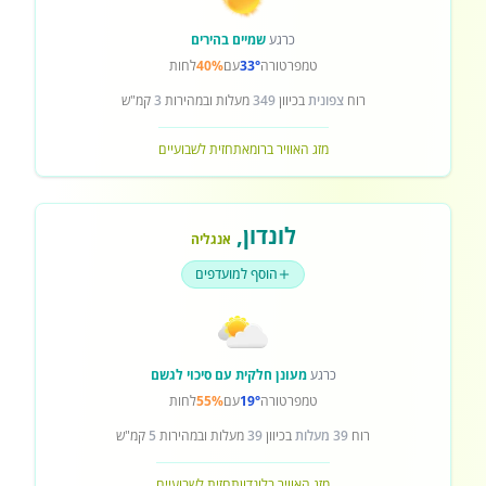
כרגע
שמיים בהירים
טמפרטורה
33°
עם
40%
לחות
רוח
צפונית
בכיוון
349
מעלות ובמהירות
3
קמ"ש
מזג האוויר ברומא
תחזית לשבועיים
לונדון
,
אנגליה
הוסף למועדפים
כרגע
מעונן חלקית עם סיכוי לגשם
טמפרטורה
19°
עם
55%
לחות
רוח
39 מעלות
בכיוון
39
מעלות ובמהירות
5
קמ"ש
מזג האוויר בלונדון
תחזית לשבועיים