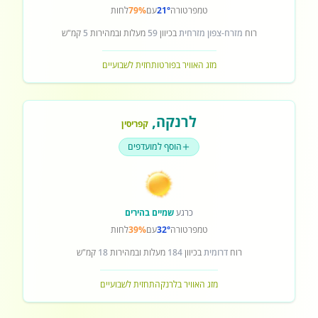
טמפרטורה
21°
עם
79%
לחות
רוח
מזרח-צפון מזרחית
בכיוון
59
מעלות ובמהירות
5
קמ"ש
מזג האוויר בפורטו
תחזית לשבועיים
לרנקה
,
קפריסין
הוסף למועדפים
כרגע
שמיים בהירים
טמפרטורה
32°
עם
39%
לחות
רוח
דרומית
בכיוון
184
מעלות ובמהירות
18
קמ"ש
מזג האוויר בלרנקה
תחזית לשבועיים