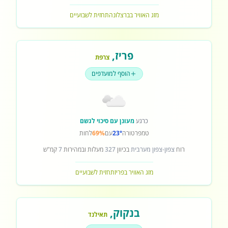
מזג האוויר בברצלונה
תחזית לשבועיים
פריז
,
צרפת
הוסף למועדפים
כרגע
מעונן עם סיכוי לגשם
טמפרטורה
23°
עם
69%
לחות
רוח
צפון-צפון מערבית
בכיוון
327
מעלות ובמהירות
7
קמ"ש
מזג האוויר בפריז
תחזית לשבועיים
בנקוק
,
תאילנד