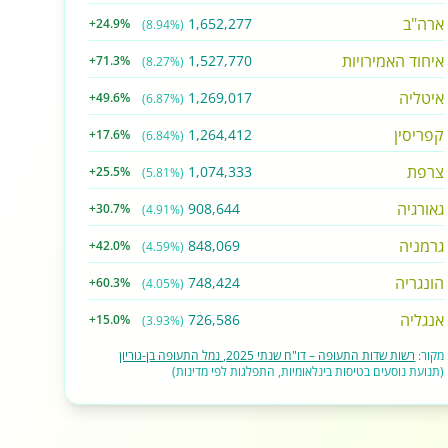
ארה"ב
1,652,277
+24.9%
(8.94%)
איחוד האמירויות
1,527,770
+71.3%
(8.27%)
איטליה
1,269,017
+49.6%
(6.87%)
קפריסין
1,264,412
+17.6%
(6.84%)
צרפת
1,074,333
+25.5%
(5.81%)
גאורגיה
908,644
+30.7%
(4.91%)
גרמניה
848,069
+42.0%
(4.59%)
הונגריה
748,424
+60.3%
(4.05%)
אנגליה
726,586
+15.0%
(3.93%)
מקור:
רשות שדות התעופה – דו"ח שנתי 2025, נמל התעופה בן-גוריון
(תנועת נוסעים בטיסות בינלאומיות, התפלגות לפי מדינות)