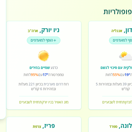
ופולריות
ון
,
ניו יורק
,
אנגליה
ארה"ב
סף למועדפים
הוסף למועדפים
לקית עם סיכוי לגשם
כרגע
שמיים בהירים
19°
עם
55%
לחות
טמפרטורה
17°
עם
95%
לחות
וון
39
מעלות ובמהירות
5
רוח
דרום מערבית
בכיוון
221
מעלות
קמ"ש
ובמהירות
6
קמ"ש
ונדון
תחזית לשבועיים
מזג האוויר בניו יורק
תחזית לשבועיים
ונה
,
פריז
,
ספרד
צרפת