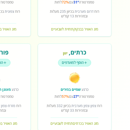
טמפרטורה
31°
עם
72%
לחות
טמפרטורה
רוח
דרום מערבית
בכיוון
235
מעלות
רוח
צפונית
בכיו
ובמהירות
13
קמ"ש
מזג האוויר בבנקוק
תחזית לשבועיים
מזג האוויר ב
כרתים
,
פורט
יוון
הוסף למועדפים
הו
כרגע
שמיים בהירים
כרגע
מעונן ח
טמפרטורה
27°
עם
57%
לחות
טמפרטורה
רוח
צפון-צפון מערבית
בכיוון
332
מעלות
רוח
מזרח-צפון 
ובמהירות
33
קמ"ש
ובמה
מזג האוויר בכרתים
תחזית לשבועיים
מזג האוויר ב