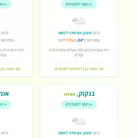
הוסף למועדפים
הו
כרגע
מעונן עם סיכוי לגשם
כרגע
ש
טמפרטורה
24°
עם
72%
לחות
טמפרטורה
רוח
צפונית
בכיוון
350
מעלות ובמהירות
8
רוח
דרום-דרום 
קמ"ש
ובמה
מזג האוויר בברלין
תחזית לשבועיים
מזג האוויר בב
בנקוק
,
אומ
תאילנד
הוסף למועדפים
הו
כרגע
מעונן עם סיכוי לגשם
כרגע
ש