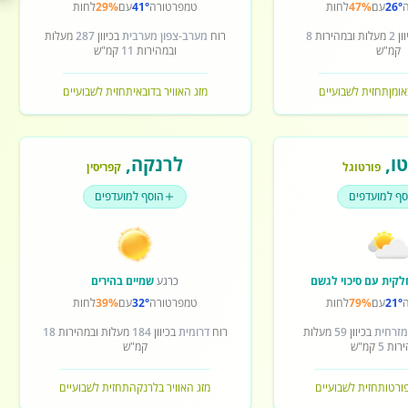
26°
עם
47%
לחות
טמפרטורה
41°
עם
29%
לחות
ון
2
מעלות ובמהירות
8
רוח
מערב-צפון מערבית
בכיוון
287
מעלות
קמ"ש
ובמהירות
11
קמ"ש
אומן
תחזית לשבועיים
מזג האוויר בדובאי
תחזית לשבועיים
ו
,
לרנקה
,
פורטוגל
קפריסין
סף למועדפים
הוסף למועדפים
לקית עם סיכוי לגשם
כרגע
שמיים בהירים
21°
עם
79%
לחות
טמפרטורה
32°
עם
39%
לחות
מזרחית
בכיוון
59
מעלות
רוח
דרומית
בכיוון
184
מעלות ובמהירות
18
ירות
5
קמ"ש
קמ"ש
פורטו
תחזית לשבועיים
מזג האוויר בלרנקה
תחזית לשבועיים