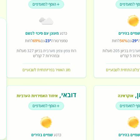
סף למועדפים
הוסף למועדפים
מיים בהירים
כרגע
מעונן עם סיכוי לגשם
29°
עם
56%
לחות
טמפרטורה
23°
עם
69%
לחות
מערבית
בכיוון
205
מעלות
רוח
צפון-צפון מערבית
בכיוון
327
מעלות
ירות
5
קמ"ש
ובמהירות
7
קמ"ש
רצלונה
תחזית לשבועיים
מזג האוויר בפריז
תחזית לשבועיים
ן
,
דובאי
,
אוקראינה
איחוד האמירויות הערביות
סף למועדפים
הוסף למועדפים
מיים בהירים
כרגע
שמיים בהירים