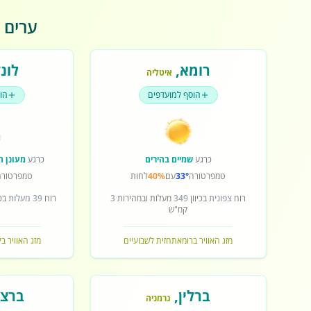
ערים פ
רומא
,
לונד
איטליה
הוסף למועדפים
הו
כרגע
שמיים בהירים
כרגע
מעונן ח
טמפרטורה
33°
עם
40%
לחות
טמפרטורה
רוח
צפונית
בכיוון
349
מעלות ובמהירות
3
רוח
39 מעלות
בכי
קמ"ש
מזג האוויר ברומא
תחזית לשבועיים
מזג האוויר בל
ברלין
,
ברצל
גרמניה